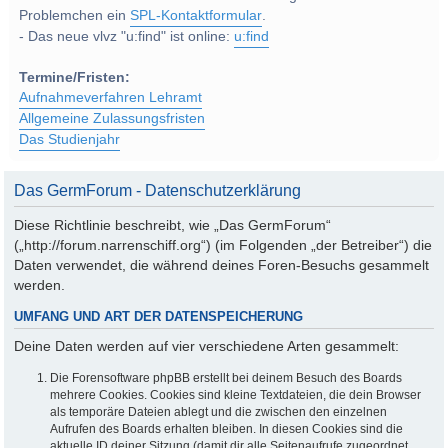
Problemchen ein
SPL-Kontaktformular
.
- Das neue vlvz "u:find" ist online:
u:find
Termine/Fristen:
Aufnahmeverfahren Lehramt
Allgemeine Zulassungsfristen
Das Studienjahr
Das GermForum - Datenschutzerklärung
Diese Richtlinie beschreibt, wie „Das GermForum“
(„http://forum.narrenschiff.org“) (im Folgenden „der Betreiber“) die
Daten verwendet, die während deines Foren-Besuchs gesammelt
werden.
UMFANG UND ART DER DATENSPEICHERUNG
Deine Daten werden auf vier verschiedene Arten gesammelt:
Die Forensoftware phpBB erstellt bei deinem Besuch des Boards
mehrere Cookies. Cookies sind kleine Textdateien, die dein Browser
als temporäre Dateien ablegt und die zwischen den einzelnen
Aufrufen des Boards erhalten bleiben. In diesen Cookies sind die
aktuelle ID deiner Sitzung (damit dir alle Seitenaufrufe zugeordnet