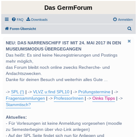
Das GermForum
FAQ
Downloads
Anmelden
S
Foren-Übersicht
u
NEU: DAS NARRENSCHIFF IST MIT 24. MAI 2017 IN DEN
c
MUSEUMSMODUS ÜBERGEGANGEN
h
Das heißt: Es sind keine Neuregistrierungen und Postings
e
mehr möglich,
das Forum bleibt noch online zwecks Recherche- und
Andachtszwecken.
Danke für deinen Besuch und weiterhin alles Gute ...
->
SPL (!)
|
->
VLVZ u:find SPL10
|
->
Prüfungstermine
|
->
Fragensammlungen
|
->
ProfessorInnen
|
->
Oinks Tipps
|
->
Stammtisch?
Aktuelles:
- Für Vorlesungen ist keine Anmeldung vorgesehen (moodle
zu Semesterbeginn über vlvz-Link anlegen)
- Auf der SPL Seite findet sich nun für Anliegen und