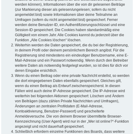
werden können), Informationen über die von dir gelesenen Beiträge
(zur Markierung dieser als gelesen/ungelesen; sofern du nicht
angemeldet bist) sowie Informationen über deine Teilnahme an
Umfragen (sofern du nicht angemeldet bist) gespeichert. Ferner
werden deine Benutzer-ID, ein Authentifizierungsschlüssel und eine
Session-ID gespeichert. Die Cookies haben standardmäßig eine
Gültigkeit von einem Jahr. Alle Cookies kannst du jederzeit über die
Funktion „Alle Cookies löschen“ löschen.
Weiterhin werden die Daten gespeichert, die du bei der Registrierung,
in deinem Profil oder deinem persönlichem Bereich angibst. Für die
Registrierung sind mindestens ein eindeutiger Benutzername, eine E-
Mail-Adresse und ein Passwort notwendig. Wenn durch den Betreiber
weitere Daten als notwendig festgelegt wurden, so ist dies für dich vor
deren Eingabe ersichtlich.
Wenn du einen Beitrag oder eine private Nachricht erstellst, so werden
die dort eingegebenen Daten ebenfalls gespeichert. Gleiches gilt,
wenn du einen Beitrag als Entwurf zwischenspeicherst. In diesen
Fällen wird auch deine IP-Adresse gespeichert. Die IP-Adresse wird
weiterhin bei folgenden Aktionen gespeichert: Löschen und Ändern
von Beiträgen (dazu zählen Private Nachrichten und Umfragen),
Änderungen an zentralen Profildaten (E-Mail-Adresse,
Kontoaktivierung, Benutzer-Passwort) und gescheiterte
Anmeldeversuche. Die von deinem Browser übermittelte Browser-
Kennzeichnung (User Agent) wird nur in der „Wer ist online?“-Funktion
angezeigt und nicht dauerhaft gespeichert.
Schließlich erfordern einzelne Funktionen des Boards, dass weitere