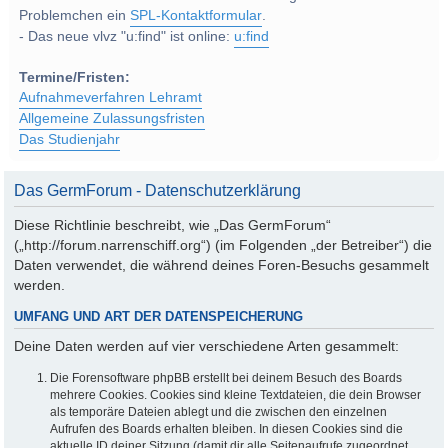
Problemchen ein
SPL-Kontaktformular
.
- Das neue vlvz "u:find" ist online:
u:find
Termine/Fristen:
Aufnahmeverfahren Lehramt
Allgemeine Zulassungsfristen
Das Studienjahr
Das GermForum - Datenschutzerklärung
Diese Richtlinie beschreibt, wie „Das GermForum“
(„http://forum.narrenschiff.org“) (im Folgenden „der Betreiber“) die
Daten verwendet, die während deines Foren-Besuchs gesammelt
werden.
UMFANG UND ART DER DATENSPEICHERUNG
Deine Daten werden auf vier verschiedene Arten gesammelt:
Die Forensoftware phpBB erstellt bei deinem Besuch des Boards
mehrere Cookies. Cookies sind kleine Textdateien, die dein Browser
als temporäre Dateien ablegt und die zwischen den einzelnen
Aufrufen des Boards erhalten bleiben. In diesen Cookies sind die
aktuelle ID deiner Sitzung (damit dir alle Seitenaufrufe zugeordnet