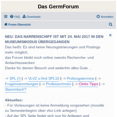
Das GermForum
FAQ
Downloads
Anmelden
S
Foren-Übersicht
u
NEU: DAS NARRENSCHIFF IST MIT 24. MAI 2017 IN DEN
c
MUSEUMSMODUS ÜBERGEGANGEN
h
Das heißt: Es sind keine Neuregistrierungen und Postings
e
mehr möglich,
das Forum bleibt noch online zwecks Recherche- und
Andachtszwecken.
Danke für deinen Besuch und weiterhin alles Gute ...
->
SPL (!)
|
->
VLVZ u:find SPL10
|
->
Prüfungstermine
|
->
Fragensammlungen
|
->
ProfessorInnen
|
->
Oinks Tipps
|
->
Stammtisch?
Aktuelles:
- Für Vorlesungen ist keine Anmeldung vorgesehen (moodle
zu Semesterbeginn über vlvz-Link anlegen)
- Auf der SPL Seite findet sich nun für Anliegen und