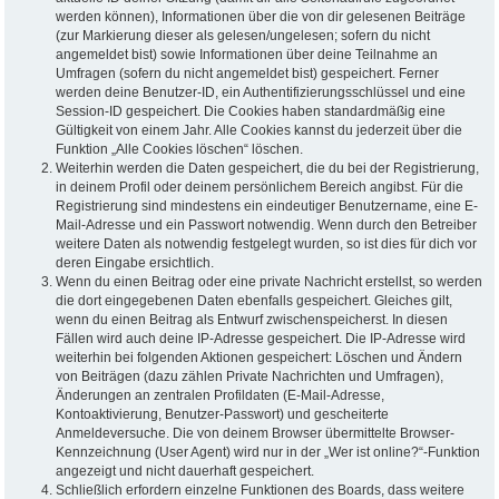
werden können), Informationen über die von dir gelesenen Beiträge
(zur Markierung dieser als gelesen/ungelesen; sofern du nicht
angemeldet bist) sowie Informationen über deine Teilnahme an
Umfragen (sofern du nicht angemeldet bist) gespeichert. Ferner
werden deine Benutzer-ID, ein Authentifizierungsschlüssel und eine
Session-ID gespeichert. Die Cookies haben standardmäßig eine
Gültigkeit von einem Jahr. Alle Cookies kannst du jederzeit über die
Funktion „Alle Cookies löschen“ löschen.
Weiterhin werden die Daten gespeichert, die du bei der Registrierung,
in deinem Profil oder deinem persönlichem Bereich angibst. Für die
Registrierung sind mindestens ein eindeutiger Benutzername, eine E-
Mail-Adresse und ein Passwort notwendig. Wenn durch den Betreiber
weitere Daten als notwendig festgelegt wurden, so ist dies für dich vor
deren Eingabe ersichtlich.
Wenn du einen Beitrag oder eine private Nachricht erstellst, so werden
die dort eingegebenen Daten ebenfalls gespeichert. Gleiches gilt,
wenn du einen Beitrag als Entwurf zwischenspeicherst. In diesen
Fällen wird auch deine IP-Adresse gespeichert. Die IP-Adresse wird
weiterhin bei folgenden Aktionen gespeichert: Löschen und Ändern
von Beiträgen (dazu zählen Private Nachrichten und Umfragen),
Änderungen an zentralen Profildaten (E-Mail-Adresse,
Kontoaktivierung, Benutzer-Passwort) und gescheiterte
Anmeldeversuche. Die von deinem Browser übermittelte Browser-
Kennzeichnung (User Agent) wird nur in der „Wer ist online?“-Funktion
angezeigt und nicht dauerhaft gespeichert.
Schließlich erfordern einzelne Funktionen des Boards, dass weitere