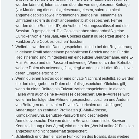
werden können), Informationen über die von dir gelesenen Beiträge
(zur Markierung dieser als gelesen/ungelesen; sofern du nicht
angemeldet bist) sowie Informationen über deine Teilnahme an
Umfragen (sofern du nicht angemeldet bist) gespeichert. Ferner
werden deine Benutzer-ID, ein Authentifizierungsschlüssel und eine
Session-ID gespeichert. Die Cookies haben standardmäßig eine
Gültigkeit von einem Jahr. Alle Cookies kannst du jederzeit über die
Funktion „Alle Cookies löschen“ löschen.
Weiterhin werden die Daten gespeichert, die du bei der Registrierung,
in deinem Profil oder deinem persönlichem Bereich angibst. Für die
Registrierung sind mindestens ein eindeutiger Benutzername, eine E-
Mail-Adresse und ein Passwort notwendig. Wenn durch den Betreiber
weitere Daten als notwendig festgelegt wurden, so ist dies für dich vor
deren Eingabe ersichtlich.
Wenn du einen Beitrag oder eine private Nachricht erstellst, so werden
die dort eingegebenen Daten ebenfalls gespeichert. Gleiches gilt,
wenn du einen Beitrag als Entwurf zwischenspeicherst. In diesen
Fällen wird auch deine IP-Adresse gespeichert. Die IP-Adresse wird
weiterhin bei folgenden Aktionen gespeichert: Löschen und Ändern
von Beiträgen (dazu zählen Private Nachrichten und Umfragen),
Änderungen an zentralen Profildaten (E-Mail-Adresse,
Kontoaktivierung, Benutzer-Passwort) und gescheiterte
Anmeldeversuche. Die von deinem Browser übermittelte Browser-
Kennzeichnung (User Agent) wird nur in der „Wer ist online?“-Funktion
angezeigt und nicht dauerhaft gespeichert.
Schließlich erfordern einzelne Funktionen des Boards, dass weitere