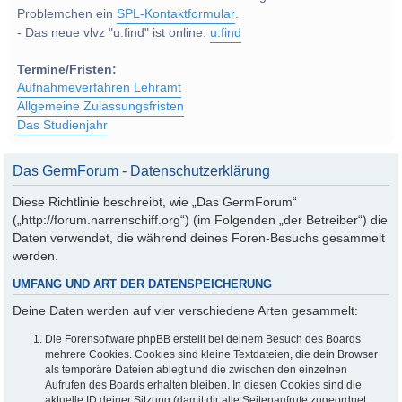
Problemchen ein
SPL-Kontaktformular
.
- Das neue vlvz "u:find" ist online:
u:find
Termine/Fristen:
Aufnahmeverfahren Lehramt
Allgemeine Zulassungsfristen
Das Studienjahr
Das GermForum - Datenschutzerklärung
Diese Richtlinie beschreibt, wie „Das GermForum“
(„http://forum.narrenschiff.org“) (im Folgenden „der Betreiber“) die
Daten verwendet, die während deines Foren-Besuchs gesammelt
werden.
UMFANG UND ART DER DATENSPEICHERUNG
Deine Daten werden auf vier verschiedene Arten gesammelt:
Die Forensoftware phpBB erstellt bei deinem Besuch des Boards
mehrere Cookies. Cookies sind kleine Textdateien, die dein Browser
als temporäre Dateien ablegt und die zwischen den einzelnen
Aufrufen des Boards erhalten bleiben. In diesen Cookies sind die
aktuelle ID deiner Sitzung (damit dir alle Seitenaufrufe zugeordnet