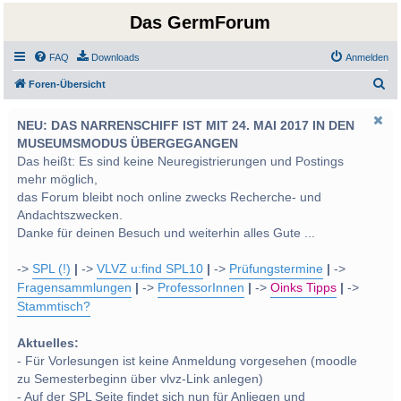
Das GermForum
FAQ
Downloads
Anmelden
S
Foren-Übersicht
u
NEU: DAS NARRENSCHIFF IST MIT 24. MAI 2017 IN DEN
c
MUSEUMSMODUS ÜBERGEGANGEN
h
Das heißt: Es sind keine Neuregistrierungen und Postings
e
mehr möglich,
das Forum bleibt noch online zwecks Recherche- und
Andachtszwecken.
Danke für deinen Besuch und weiterhin alles Gute ...
->
SPL (!)
|
->
VLVZ u:find SPL10
|
->
Prüfungstermine
|
->
Fragensammlungen
|
->
ProfessorInnen
|
->
Oinks Tipps
|
->
Stammtisch?
Aktuelles:
- Für Vorlesungen ist keine Anmeldung vorgesehen (moodle
zu Semesterbeginn über vlvz-Link anlegen)
- Auf der SPL Seite findet sich nun für Anliegen und