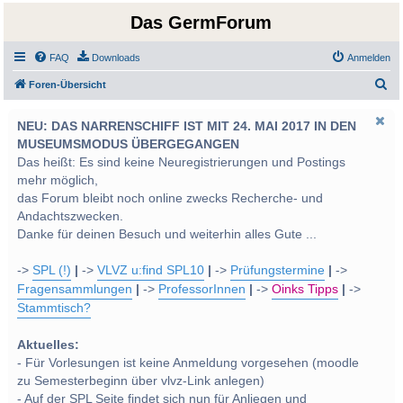
Das GermForum
FAQ
Downloads
Anmelden
S
Foren-Übersicht
u
NEU: DAS NARRENSCHIFF IST MIT 24. MAI 2017 IN DEN
c
MUSEUMSMODUS ÜBERGEGANGEN
h
Das heißt: Es sind keine Neuregistrierungen und Postings
e
mehr möglich,
das Forum bleibt noch online zwecks Recherche- und
Andachtszwecken.
Danke für deinen Besuch und weiterhin alles Gute ...
->
SPL (!)
|
->
VLVZ u:find SPL10
|
->
Prüfungstermine
|
->
Fragensammlungen
|
->
ProfessorInnen
|
->
Oinks Tipps
|
->
Stammtisch?
Aktuelles:
- Für Vorlesungen ist keine Anmeldung vorgesehen (moodle
zu Semesterbeginn über vlvz-Link anlegen)
- Auf der SPL Seite findet sich nun für Anliegen und