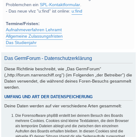
Problemchen ein
SPL-Kontaktformular
.
- Das neue vlvz "u:find" ist online:
u:find
Termine/Fristen:
Aufnahmeverfahren Lehramt
Allgemeine Zulassungsfristen
Das Studienjahr
Das GermForum - Datenschutzerklärung
Diese Richtlinie beschreibt, wie „Das GermForum“
(„http://forum.narrenschiff.org“) (im Folgenden „der Betreiber“) die
Daten verwendet, die während deines Foren-Besuchs gesammelt
werden.
UMFANG UND ART DER DATENSPEICHERUNG
Deine Daten werden auf vier verschiedene Arten gesammelt:
Die Forensoftware phpBB erstellt bei deinem Besuch des Boards
mehrere Cookies. Cookies sind kleine Textdateien, die dein Browser
als temporäre Dateien ablegt und die zwischen den einzelnen
Aufrufen des Boards erhalten bleiben. In diesen Cookies sind die
aktuelle ID deiner Sitzung (damit dir alle Seitenaufrufe zugeordnet