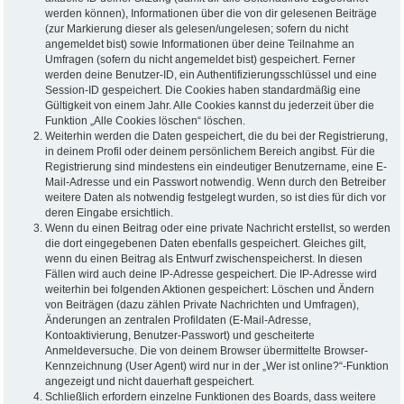
werden können), Informationen über die von dir gelesenen Beiträge
(zur Markierung dieser als gelesen/ungelesen; sofern du nicht
angemeldet bist) sowie Informationen über deine Teilnahme an
Umfragen (sofern du nicht angemeldet bist) gespeichert. Ferner
werden deine Benutzer-ID, ein Authentifizierungsschlüssel und eine
Session-ID gespeichert. Die Cookies haben standardmäßig eine
Gültigkeit von einem Jahr. Alle Cookies kannst du jederzeit über die
Funktion „Alle Cookies löschen“ löschen.
Weiterhin werden die Daten gespeichert, die du bei der Registrierung,
in deinem Profil oder deinem persönlichem Bereich angibst. Für die
Registrierung sind mindestens ein eindeutiger Benutzername, eine E-
Mail-Adresse und ein Passwort notwendig. Wenn durch den Betreiber
weitere Daten als notwendig festgelegt wurden, so ist dies für dich vor
deren Eingabe ersichtlich.
Wenn du einen Beitrag oder eine private Nachricht erstellst, so werden
die dort eingegebenen Daten ebenfalls gespeichert. Gleiches gilt,
wenn du einen Beitrag als Entwurf zwischenspeicherst. In diesen
Fällen wird auch deine IP-Adresse gespeichert. Die IP-Adresse wird
weiterhin bei folgenden Aktionen gespeichert: Löschen und Ändern
von Beiträgen (dazu zählen Private Nachrichten und Umfragen),
Änderungen an zentralen Profildaten (E-Mail-Adresse,
Kontoaktivierung, Benutzer-Passwort) und gescheiterte
Anmeldeversuche. Die von deinem Browser übermittelte Browser-
Kennzeichnung (User Agent) wird nur in der „Wer ist online?“-Funktion
angezeigt und nicht dauerhaft gespeichert.
Schließlich erfordern einzelne Funktionen des Boards, dass weitere