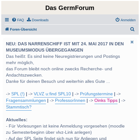
Das GermForum
FAQ
Downloads
Anmelden
S
Foren-Übersicht
u
NEU: DAS NARRENSCHIFF IST MIT 24. MAI 2017 IN DEN
c
MUSEUMSMODUS ÜBERGEGANGEN
h
Das heißt: Es sind keine Neuregistrierungen und Postings
e
mehr möglich,
das Forum bleibt noch online zwecks Recherche- und
Andachtszwecken.
Danke für deinen Besuch und weiterhin alles Gute ...
->
SPL (!)
|
->
VLVZ u:find SPL10
|
->
Prüfungstermine
|
->
Fragensammlungen
|
->
ProfessorInnen
|
->
Oinks Tipps
|
->
Stammtisch?
Aktuelles:
- Für Vorlesungen ist keine Anmeldung vorgesehen (moodle
zu Semesterbeginn über vlvz-Link anlegen)
- Auf der SPL Seite findet sich nun für Anliegen und