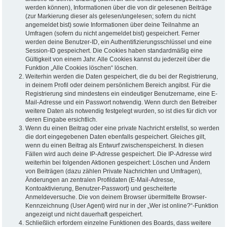
werden können), Informationen über die von dir gelesenen Beiträge
(zur Markierung dieser als gelesen/ungelesen; sofern du nicht
angemeldet bist) sowie Informationen über deine Teilnahme an
Umfragen (sofern du nicht angemeldet bist) gespeichert. Ferner
werden deine Benutzer-ID, ein Authentifizierungsschlüssel und eine
Session-ID gespeichert. Die Cookies haben standardmäßig eine
Gültigkeit von einem Jahr. Alle Cookies kannst du jederzeit über die
Funktion „Alle Cookies löschen“ löschen.
Weiterhin werden die Daten gespeichert, die du bei der Registrierung,
in deinem Profil oder deinem persönlichem Bereich angibst. Für die
Registrierung sind mindestens ein eindeutiger Benutzername, eine E-
Mail-Adresse und ein Passwort notwendig. Wenn durch den Betreiber
weitere Daten als notwendig festgelegt wurden, so ist dies für dich vor
deren Eingabe ersichtlich.
Wenn du einen Beitrag oder eine private Nachricht erstellst, so werden
die dort eingegebenen Daten ebenfalls gespeichert. Gleiches gilt,
wenn du einen Beitrag als Entwurf zwischenspeicherst. In diesen
Fällen wird auch deine IP-Adresse gespeichert. Die IP-Adresse wird
weiterhin bei folgenden Aktionen gespeichert: Löschen und Ändern
von Beiträgen (dazu zählen Private Nachrichten und Umfragen),
Änderungen an zentralen Profildaten (E-Mail-Adresse,
Kontoaktivierung, Benutzer-Passwort) und gescheiterte
Anmeldeversuche. Die von deinem Browser übermittelte Browser-
Kennzeichnung (User Agent) wird nur in der „Wer ist online?“-Funktion
angezeigt und nicht dauerhaft gespeichert.
Schließlich erfordern einzelne Funktionen des Boards, dass weitere