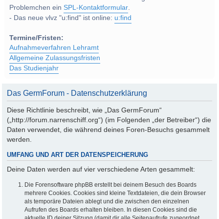
Problemchen ein
SPL-Kontaktformular
.
- Das neue vlvz "u:find" ist online:
u:find
Termine/Fristen:
Aufnahmeverfahren Lehramt
Allgemeine Zulassungsfristen
Das Studienjahr
Das GermForum - Datenschutzerklärung
Diese Richtlinie beschreibt, wie „Das GermForum“
(„http://forum.narrenschiff.org“) (im Folgenden „der Betreiber“) die
Daten verwendet, die während deines Foren-Besuchs gesammelt
werden.
UMFANG UND ART DER DATENSPEICHERUNG
Deine Daten werden auf vier verschiedene Arten gesammelt:
Die Forensoftware phpBB erstellt bei deinem Besuch des Boards
mehrere Cookies. Cookies sind kleine Textdateien, die dein Browser
als temporäre Dateien ablegt und die zwischen den einzelnen
Aufrufen des Boards erhalten bleiben. In diesen Cookies sind die
aktuelle ID deiner Sitzung (damit dir alle Seitenaufrufe zugeordnet