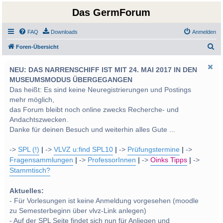
Das GermForum
FAQ
Downloads
Anmelden
S
Foren-Übersicht
u
NEU: DAS NARRENSCHIFF IST MIT 24. MAI 2017 IN DEN
c
MUSEUMSMODUS ÜBERGEGANGEN
h
Das heißt: Es sind keine Neuregistrierungen und Postings
e
mehr möglich,
das Forum bleibt noch online zwecks Recherche- und
Andachtszwecken.
Danke für deinen Besuch und weiterhin alles Gute ...
->
SPL (!)
|
->
VLVZ u:find SPL10
|
->
Prüfungstermine
|
->
Fragensammlungen
|
->
ProfessorInnen
|
->
Oinks Tipps
|
->
Stammtisch?
Aktuelles:
- Für Vorlesungen ist keine Anmeldung vorgesehen (moodle
zu Semesterbeginn über vlvz-Link anlegen)
- Auf der SPL Seite findet sich nun für Anliegen und