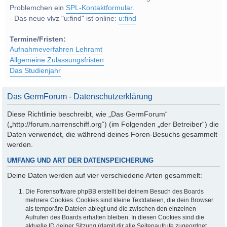
Problemchen ein
SPL-Kontaktformular
.
- Das neue vlvz "u:find" ist online:
u:find
Termine/Fristen:
Aufnahmeverfahren Lehramt
Allgemeine Zulassungsfristen
Das Studienjahr
Das GermForum - Datenschutzerklärung
Diese Richtlinie beschreibt, wie „Das GermForum“
(„http://forum.narrenschiff.org“) (im Folgenden „der Betreiber“) die
Daten verwendet, die während deines Foren-Besuchs gesammelt
werden.
UMFANG UND ART DER DATENSPEICHERUNG
Deine Daten werden auf vier verschiedene Arten gesammelt:
Die Forensoftware phpBB erstellt bei deinem Besuch des Boards
mehrere Cookies. Cookies sind kleine Textdateien, die dein Browser
als temporäre Dateien ablegt und die zwischen den einzelnen
Aufrufen des Boards erhalten bleiben. In diesen Cookies sind die
aktuelle ID deiner Sitzung (damit dir alle Seitenaufrufe zugeordnet