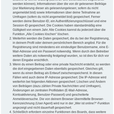
werden können), Informationen über die von dir gelesenen Beiträge
(zur Markierung dieser als gelesen/ungelesen; sofern du nicht
angemeldet bist) sowie Informationen über deine Teilnahme an
Umfragen (sofern du nicht angemeldet bist) gespeichert. Ferner
werden deine Benutzer-ID, ein Authentifizierungsschlüssel und eine
Session-ID gespeichert. Die Cookies haben standardmäßig eine
Gültigkeit von einem Jahr. Alle Cookies kannst du jederzeit über die
Funktion „Alle Cookies löschen“ löschen.
Weiterhin werden die Daten gespeichert, die du bei der Registrierung,
in deinem Profil oder deinem persönlichem Bereich angibst. Für die
Registrierung sind mindestens ein eindeutiger Benutzername, eine E-
Mail-Adresse und ein Passwort notwendig. Wenn durch den Betreiber
weitere Daten als notwendig festgelegt wurden, so ist dies für dich vor
deren Eingabe ersichtlich.
Wenn du einen Beitrag oder eine private Nachricht erstellst, so werden
die dort eingegebenen Daten ebenfalls gespeichert. Gleiches gilt,
wenn du einen Beitrag als Entwurf zwischenspeicherst. In diesen
Fällen wird auch deine IP-Adresse gespeichert. Die IP-Adresse wird
weiterhin bei folgenden Aktionen gespeichert: Löschen und Ändern
von Beiträgen (dazu zählen Private Nachrichten und Umfragen),
Änderungen an zentralen Profildaten (E-Mail-Adresse,
Kontoaktivierung, Benutzer-Passwort) und gescheiterte
Anmeldeversuche. Die von deinem Browser übermittelte Browser-
Kennzeichnung (User Agent) wird nur in der „Wer ist online?“-Funktion
angezeigt und nicht dauerhaft gespeichert.
Schließlich erfordern einzelne Funktionen des Boards, dass weitere