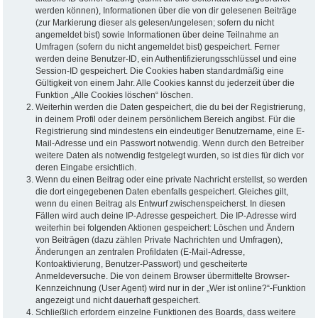
werden können), Informationen über die von dir gelesenen Beiträge
(zur Markierung dieser als gelesen/ungelesen; sofern du nicht
angemeldet bist) sowie Informationen über deine Teilnahme an
Umfragen (sofern du nicht angemeldet bist) gespeichert. Ferner
werden deine Benutzer-ID, ein Authentifizierungsschlüssel und eine
Session-ID gespeichert. Die Cookies haben standardmäßig eine
Gültigkeit von einem Jahr. Alle Cookies kannst du jederzeit über die
Funktion „Alle Cookies löschen“ löschen.
Weiterhin werden die Daten gespeichert, die du bei der Registrierung,
in deinem Profil oder deinem persönlichem Bereich angibst. Für die
Registrierung sind mindestens ein eindeutiger Benutzername, eine E-
Mail-Adresse und ein Passwort notwendig. Wenn durch den Betreiber
weitere Daten als notwendig festgelegt wurden, so ist dies für dich vor
deren Eingabe ersichtlich.
Wenn du einen Beitrag oder eine private Nachricht erstellst, so werden
die dort eingegebenen Daten ebenfalls gespeichert. Gleiches gilt,
wenn du einen Beitrag als Entwurf zwischenspeicherst. In diesen
Fällen wird auch deine IP-Adresse gespeichert. Die IP-Adresse wird
weiterhin bei folgenden Aktionen gespeichert: Löschen und Ändern
von Beiträgen (dazu zählen Private Nachrichten und Umfragen),
Änderungen an zentralen Profildaten (E-Mail-Adresse,
Kontoaktivierung, Benutzer-Passwort) und gescheiterte
Anmeldeversuche. Die von deinem Browser übermittelte Browser-
Kennzeichnung (User Agent) wird nur in der „Wer ist online?“-Funktion
angezeigt und nicht dauerhaft gespeichert.
Schließlich erfordern einzelne Funktionen des Boards, dass weitere