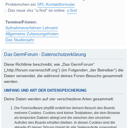
Problemchen ein
SPL-Kontaktformular
.
- Das neue vlvz "u:find" ist online:
u:find
Termine/Fristen:
Aufnahmeverfahren Lehramt
Allgemeine Zulassungsfristen
Das Studienjahr
Das GermForum - Datenschutzerklärung
Diese Richtlinie beschreibt, wie „Das GermForum“
(„http://forum.narrenschiff.org“) (im Folgenden „der Betreiber“) die
Daten verwendet, die während deines Foren-Besuchs gesammelt
werden.
UMFANG UND ART DER DATENSPEICHERUNG
Deine Daten werden auf vier verschiedene Arten gesammelt:
Die Forensoftware phpBB erstellt bei deinem Besuch des Boards
mehrere Cookies. Cookies sind kleine Textdateien, die dein Browser
als temporäre Dateien ablegt und die zwischen den einzelnen
Aufrufen des Boards erhalten bleiben. In diesen Cookies sind die
aktuelle ID deiner Sitzung (damit dir alle Seitenaufrufe zugeordnet