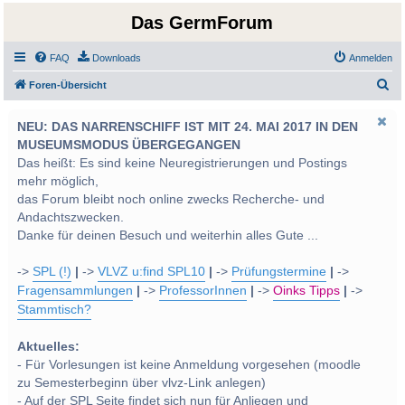
Das GermForum
FAQ
Downloads
Anmelden
S
Foren-Übersicht
u
NEU: DAS NARRENSCHIFF IST MIT 24. MAI 2017 IN DEN
c
MUSEUMSMODUS ÜBERGEGANGEN
h
Das heißt: Es sind keine Neuregistrierungen und Postings
e
mehr möglich,
das Forum bleibt noch online zwecks Recherche- und
Andachtszwecken.
Danke für deinen Besuch und weiterhin alles Gute ...
->
SPL (!)
|
->
VLVZ u:find SPL10
|
->
Prüfungstermine
|
->
Fragensammlungen
|
->
ProfessorInnen
|
->
Oinks Tipps
|
->
Stammtisch?
Aktuelles:
- Für Vorlesungen ist keine Anmeldung vorgesehen (moodle
zu Semesterbeginn über vlvz-Link anlegen)
- Auf der SPL Seite findet sich nun für Anliegen und