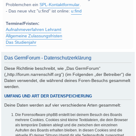
Problemchen ein
SPL-Kontaktformular
.
- Das neue vlvz "u:find" ist online:
u:find
Termine/Fristen:
Aufnahmeverfahren Lehramt
Allgemeine Zulassungsfristen
Das Studienjahr
Das GermForum - Datenschutzerklärung
Diese Richtlinie beschreibt, wie „Das GermForum“
(„http://forum.narrenschiff.org“) (im Folgenden „der Betreiber“) die
Daten verwendet, die während deines Foren-Besuchs gesammelt
werden.
UMFANG UND ART DER DATENSPEICHERUNG
Deine Daten werden auf vier verschiedene Arten gesammelt:
Die Forensoftware phpBB erstellt bei deinem Besuch des Boards
mehrere Cookies. Cookies sind kleine Textdateien, die dein Browser
als temporäre Dateien ablegt und die zwischen den einzelnen
Aufrufen des Boards erhalten bleiben. In diesen Cookies sind die
aktuelle ID deiner Sitzung (damit dir alle Seitenaufrufe zugeordnet