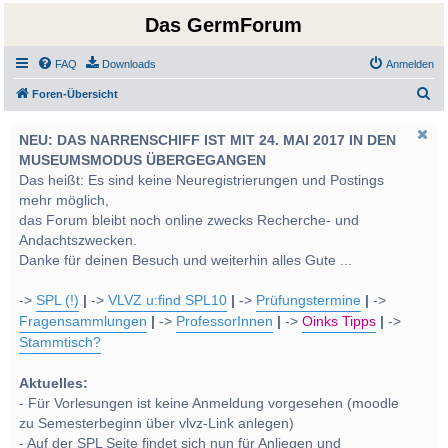
Das GermForum
FAQ
Downloads
Anmelden
S
Foren-Übersicht
u
NEU: DAS NARRENSCHIFF IST MIT 24. MAI 2017 IN DEN
c
MUSEUMSMODUS ÜBERGEGANGEN
h
Das heißt: Es sind keine Neuregistrierungen und Postings
e
mehr möglich,
das Forum bleibt noch online zwecks Recherche- und
Andachtszwecken.
Danke für deinen Besuch und weiterhin alles Gute ...
->
SPL (!)
|
->
VLVZ u:find SPL10
|
->
Prüfungstermine
|
->
Fragensammlungen
|
->
ProfessorInnen
|
->
Oinks Tipps
|
->
Stammtisch?
Aktuelles:
- Für Vorlesungen ist keine Anmeldung vorgesehen (moodle
zu Semesterbeginn über vlvz-Link anlegen)
- Auf der SPL Seite findet sich nun für Anliegen und