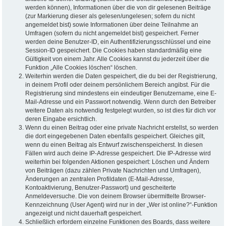
werden können), Informationen über die von dir gelesenen Beiträge
(zur Markierung dieser als gelesen/ungelesen; sofern du nicht
angemeldet bist) sowie Informationen über deine Teilnahme an
Umfragen (sofern du nicht angemeldet bist) gespeichert. Ferner
werden deine Benutzer-ID, ein Authentifizierungsschlüssel und eine
Session-ID gespeichert. Die Cookies haben standardmäßig eine
Gültigkeit von einem Jahr. Alle Cookies kannst du jederzeit über die
Funktion „Alle Cookies löschen“ löschen.
Weiterhin werden die Daten gespeichert, die du bei der Registrierung,
in deinem Profil oder deinem persönlichem Bereich angibst. Für die
Registrierung sind mindestens ein eindeutiger Benutzername, eine E-
Mail-Adresse und ein Passwort notwendig. Wenn durch den Betreiber
weitere Daten als notwendig festgelegt wurden, so ist dies für dich vor
deren Eingabe ersichtlich.
Wenn du einen Beitrag oder eine private Nachricht erstellst, so werden
die dort eingegebenen Daten ebenfalls gespeichert. Gleiches gilt,
wenn du einen Beitrag als Entwurf zwischenspeicherst. In diesen
Fällen wird auch deine IP-Adresse gespeichert. Die IP-Adresse wird
weiterhin bei folgenden Aktionen gespeichert: Löschen und Ändern
von Beiträgen (dazu zählen Private Nachrichten und Umfragen),
Änderungen an zentralen Profildaten (E-Mail-Adresse,
Kontoaktivierung, Benutzer-Passwort) und gescheiterte
Anmeldeversuche. Die von deinem Browser übermittelte Browser-
Kennzeichnung (User Agent) wird nur in der „Wer ist online?“-Funktion
angezeigt und nicht dauerhaft gespeichert.
Schließlich erfordern einzelne Funktionen des Boards, dass weitere