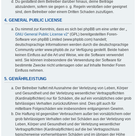
Du gestattest dem Betreiber darüber hinaus, deine Beiträge
abzuändern, sofern sie gegen o. g. Regeln verstoßen oder geeignet
sind, dem Betreiber oder einem Dritten Schaden zuzufügen.
4. GENERAL PUBLIC LICENSE
Du nimmst zur Kenntnis, dass es sich bei phpBB um eine unter der „
GNU General Public License v2
“ (GPL) bereitgestellten Foren-
Software von phpBB Limited (www.phpbb.com) handelt;
deutschsprachige Informationen werden durch die deutschsprachige
Community unter www.phpbb.de zur Verfügung gestellt. Beide haben
keinen Einfluss auf die Art und Weise, wie die Software verwendet
wird. Sie können insbesondere die Verwendung der Software für
bestimmte Zwecke nicht untersagen oder auf Inhalte fremder Foren
Einfluss nehmen.
5. GEWÄHRLEISTUNG
Der Betreiber haftet mit Ausnahme der Verletzung von Leben, Körper
und Gesundheit und der Verletzung wesentlicher Vertragspflichten
(Kardinalpflichten) nur für Schäden, die auf ein vorsätzliches oder grob
fahrlässiges Verhalten zurückzuführen sind. Dies gilt auch für
mittelbare Folgeschäden wie insbesondere entgangenen Gewinn.
Die Haftung ist gegenüber Verbrauchern außer bei vorsätzlichem oder
grob fahrlässigem Verhalten oder bei Schäden aus der Verletzung von
Leben, Körper und Gesundheit und der Verletzung wesentlicher
Vertragspflichten (Kardinalpflichten) auf die bei Vertragsschluss
typischerweise vorhersehbaren Schäden und im übrigen der Höhe