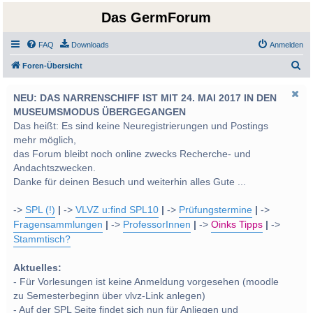
Das GermForum
FAQ
Downloads
Anmelden
S
Foren-Übersicht
u
NEU: DAS NARRENSCHIFF IST MIT 24. MAI 2017 IN DEN
c
MUSEUMSMODUS ÜBERGEGANGEN
h
Das heißt: Es sind keine Neuregistrierungen und Postings
e
mehr möglich,
das Forum bleibt noch online zwecks Recherche- und
Andachtszwecken.
Danke für deinen Besuch und weiterhin alles Gute ...
->
SPL (!)
|
->
VLVZ u:find SPL10
|
->
Prüfungstermine
|
->
Fragensammlungen
|
->
ProfessorInnen
|
->
Oinks Tipps
|
->
Stammtisch?
Aktuelles:
- Für Vorlesungen ist keine Anmeldung vorgesehen (moodle
zu Semesterbeginn über vlvz-Link anlegen)
- Auf der SPL Seite findet sich nun für Anliegen und