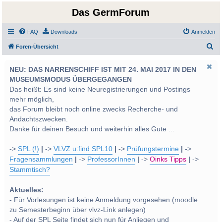
Das GermForum
FAQ
Downloads
Anmelden
S
Foren-Übersicht
u
NEU: DAS NARRENSCHIFF IST MIT 24. MAI 2017 IN DEN
c
MUSEUMSMODUS ÜBERGEGANGEN
h
Das heißt: Es sind keine Neuregistrierungen und Postings
e
mehr möglich,
das Forum bleibt noch online zwecks Recherche- und
Andachtszwecken.
Danke für deinen Besuch und weiterhin alles Gute ...
->
SPL (!)
|
->
VLVZ u:find SPL10
|
->
Prüfungstermine
|
->
Fragensammlungen
|
->
ProfessorInnen
|
->
Oinks Tipps
|
->
Stammtisch?
Aktuelles:
- Für Vorlesungen ist keine Anmeldung vorgesehen (moodle
zu Semesterbeginn über vlvz-Link anlegen)
- Auf der SPL Seite findet sich nun für Anliegen und