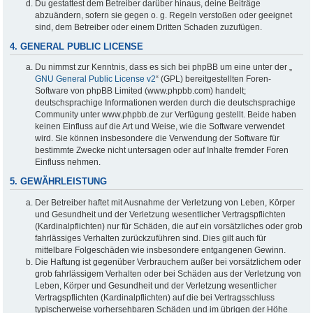
Du gestattest dem Betreiber darüber hinaus, deine Beiträge
abzuändern, sofern sie gegen o. g. Regeln verstoßen oder geeignet
sind, dem Betreiber oder einem Dritten Schaden zuzufügen.
4. GENERAL PUBLIC LICENSE
Du nimmst zur Kenntnis, dass es sich bei phpBB um eine unter der „
GNU General Public License v2
“ (GPL) bereitgestellten Foren-
Software von phpBB Limited (www.phpbb.com) handelt;
deutschsprachige Informationen werden durch die deutschsprachige
Community unter www.phpbb.de zur Verfügung gestellt. Beide haben
keinen Einfluss auf die Art und Weise, wie die Software verwendet
wird. Sie können insbesondere die Verwendung der Software für
bestimmte Zwecke nicht untersagen oder auf Inhalte fremder Foren
Einfluss nehmen.
5. GEWÄHRLEISTUNG
Der Betreiber haftet mit Ausnahme der Verletzung von Leben, Körper
und Gesundheit und der Verletzung wesentlicher Vertragspflichten
(Kardinalpflichten) nur für Schäden, die auf ein vorsätzliches oder grob
fahrlässiges Verhalten zurückzuführen sind. Dies gilt auch für
mittelbare Folgeschäden wie insbesondere entgangenen Gewinn.
Die Haftung ist gegenüber Verbrauchern außer bei vorsätzlichem oder
grob fahrlässigem Verhalten oder bei Schäden aus der Verletzung von
Leben, Körper und Gesundheit und der Verletzung wesentlicher
Vertragspflichten (Kardinalpflichten) auf die bei Vertragsschluss
typischerweise vorhersehbaren Schäden und im übrigen der Höhe