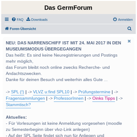
Das GermForum
FAQ
Downloads
Anmelden
S
Foren-Übersicht
u
NEU: DAS NARRENSCHIFF IST MIT 24. MAI 2017 IN DEN
c
MUSEUMSMODUS ÜBERGEGANGEN
h
Das heißt: Es sind keine Neuregistrierungen und Postings
e
mehr möglich,
das Forum bleibt noch online zwecks Recherche- und
Andachtszwecken.
Danke für deinen Besuch und weiterhin alles Gute ...
->
SPL (!)
|
->
VLVZ u:find SPL10
|
->
Prüfungstermine
|
->
Fragensammlungen
|
->
ProfessorInnen
|
->
Oinks Tipps
|
->
Stammtisch?
Aktuelles:
- Für Vorlesungen ist keine Anmeldung vorgesehen (moodle
zu Semesterbeginn über vlvz-Link anlegen)
- Auf der SPL Seite findet sich nun für Anliegen und