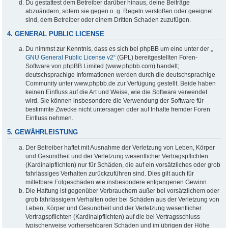
Du gestattest dem Betreiber darüber hinaus, deine Beiträge
abzuändern, sofern sie gegen o. g. Regeln verstoßen oder geeignet
sind, dem Betreiber oder einem Dritten Schaden zuzufügen.
4. GENERAL PUBLIC LICENSE
Du nimmst zur Kenntnis, dass es sich bei phpBB um eine unter der „
GNU General Public License v2
“ (GPL) bereitgestellten Foren-
Software von phpBB Limited (www.phpbb.com) handelt;
deutschsprachige Informationen werden durch die deutschsprachige
Community unter www.phpbb.de zur Verfügung gestellt. Beide haben
keinen Einfluss auf die Art und Weise, wie die Software verwendet
wird. Sie können insbesondere die Verwendung der Software für
bestimmte Zwecke nicht untersagen oder auf Inhalte fremder Foren
Einfluss nehmen.
5. GEWÄHRLEISTUNG
Der Betreiber haftet mit Ausnahme der Verletzung von Leben, Körper
und Gesundheit und der Verletzung wesentlicher Vertragspflichten
(Kardinalpflichten) nur für Schäden, die auf ein vorsätzliches oder grob
fahrlässiges Verhalten zurückzuführen sind. Dies gilt auch für
mittelbare Folgeschäden wie insbesondere entgangenen Gewinn.
Die Haftung ist gegenüber Verbrauchern außer bei vorsätzlichem oder
grob fahrlässigem Verhalten oder bei Schäden aus der Verletzung von
Leben, Körper und Gesundheit und der Verletzung wesentlicher
Vertragspflichten (Kardinalpflichten) auf die bei Vertragsschluss
typischerweise vorhersehbaren Schäden und im übrigen der Höhe