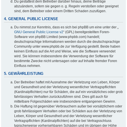
Du gestattest dem Betreiber darüber hinaus, deine Beiträge
abzuändern, sofern sie gegen o. g. Regeln verstoßen oder geeignet
sind, dem Betreiber oder einem Dritten Schaden zuzufügen.
4. GENERAL PUBLIC LICENSE
Du nimmst zur Kenntnis, dass es sich bei phpBB um eine unter der „
GNU General Public License v2
“ (GPL) bereitgestellten Foren-
Software von phpBB Limited (www.phpbb.com) handelt;
deutschsprachige Informationen werden durch die deutschsprachige
Community unter www.phpbb.de zur Verfügung gestellt. Beide haben
keinen Einfluss auf die Art und Weise, wie die Software verwendet
wird. Sie können insbesondere die Verwendung der Software für
bestimmte Zwecke nicht untersagen oder auf Inhalte fremder Foren
Einfluss nehmen.
5. GEWÄHRLEISTUNG
Der Betreiber haftet mit Ausnahme der Verletzung von Leben, Körper
und Gesundheit und der Verletzung wesentlicher Vertragspflichten
(Kardinalpflichten) nur für Schäden, die auf ein vorsätzliches oder grob
fahrlässiges Verhalten zurückzuführen sind. Dies gilt auch für
mittelbare Folgeschäden wie insbesondere entgangenen Gewinn.
Die Haftung ist gegenüber Verbrauchern außer bei vorsätzlichem oder
grob fahrlässigem Verhalten oder bei Schäden aus der Verletzung von
Leben, Körper und Gesundheit und der Verletzung wesentlicher
Vertragspflichten (Kardinalpflichten) auf die bei Vertragsschluss
typischerweise vorhersehbaren Schäden und im übrigen der Höhe