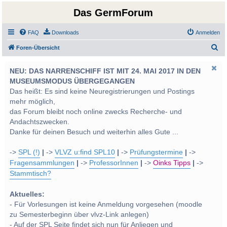
Das GermForum
FAQ
Downloads
Anmelden
S
Foren-Übersicht
u
NEU: DAS NARRENSCHIFF IST MIT 24. MAI 2017 IN DEN
c
MUSEUMSMODUS ÜBERGEGANGEN
h
Das heißt: Es sind keine Neuregistrierungen und Postings
e
mehr möglich,
das Forum bleibt noch online zwecks Recherche- und
Andachtszwecken.
Danke für deinen Besuch und weiterhin alles Gute ...
->
SPL (!)
|
->
VLVZ u:find SPL10
|
->
Prüfungstermine
|
->
Fragensammlungen
|
->
ProfessorInnen
|
->
Oinks Tipps
|
->
Stammtisch?
Aktuelles:
- Für Vorlesungen ist keine Anmeldung vorgesehen (moodle
zu Semesterbeginn über vlvz-Link anlegen)
- Auf der SPL Seite findet sich nun für Anliegen und