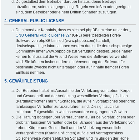
Du gestattest dem Betreiber darüber hinaus, deine Beiträge
abzuändern, sofern sie gegen o. g. Regeln verstoßen oder geeignet
sind, dem Betreiber oder einem Dritten Schaden zuzufügen.
4. GENERAL PUBLIC LICENSE
Du nimmst zur Kenntnis, dass es sich bei phpBB um eine unter der „
GNU General Public License v2
“ (GPL) bereitgestellten Foren-
Software von phpBB Limited (www.phpbb.com) handelt;
deutschsprachige Informationen werden durch die deutschsprachige
Community unter www.phpbb.de zur Verfügung gestellt. Beide haben
keinen Einfluss auf die Art und Weise, wie die Software verwendet
wird. Sie können insbesondere die Verwendung der Software für
bestimmte Zwecke nicht untersagen oder auf Inhalte fremder Foren
Einfluss nehmen.
5. GEWÄHRLEISTUNG
Der Betreiber haftet mit Ausnahme der Verletzung von Leben, Körper
und Gesundheit und der Verletzung wesentlicher Vertragspflichten
(Kardinalpflichten) nur für Schäden, die auf ein vorsätzliches oder grob
fahrlässiges Verhalten zurückzuführen sind. Dies gilt auch für
mittelbare Folgeschäden wie insbesondere entgangenen Gewinn.
Die Haftung ist gegenüber Verbrauchern außer bei vorsätzlichem oder
grob fahrlässigem Verhalten oder bei Schäden aus der Verletzung von
Leben, Körper und Gesundheit und der Verletzung wesentlicher
Vertragspflichten (Kardinalpflichten) auf die bei Vertragsschluss
typischerweise vorhersehbaren Schäden und im übrigen der Höhe