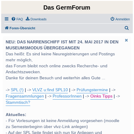
Das GermForum
FAQ
Downloads
Anmelden
S
Foren-Übersicht
u
NEU: DAS NARRENSCHIFF IST MIT 24. MAI 2017 IN DEN
c
MUSEUMSMODUS ÜBERGEGANGEN
h
Das heißt: Es sind keine Neuregistrierungen und Postings
e
mehr möglich,
das Forum bleibt noch online zwecks Recherche- und
Andachtszwecken.
Danke für deinen Besuch und weiterhin alles Gute ...
->
SPL (!)
|
->
VLVZ u:find SPL10
|
->
Prüfungstermine
|
->
Fragensammlungen
|
->
ProfessorInnen
|
->
Oinks Tipps
|
->
Stammtisch?
Aktuelles:
- Für Vorlesungen ist keine Anmeldung vorgesehen (moodle
zu Semesterbeginn über vlvz-Link anlegen)
- Auf der SPL Seite findet sich nun für Anliegen und