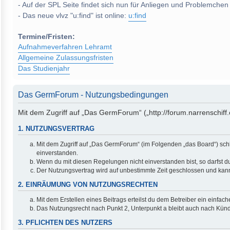
- Auf der SPL Seite findet sich nun für Anliegen und Problemchen
- Das neue vlvz "u:find" ist online:
u:find
Termine/Fristen:
Aufnahmeverfahren Lehramt
Allgemeine Zulassungsfristen
Das Studienjahr
Das GermForum - Nutzungsbedingungen
Mit dem Zugriff auf „Das GermForum“ („http://forum.narrenschiff
1. NUTZUNGSVERTRAG
Mit dem Zugriff auf „Das GermForum“ (im Folgenden „das Board“) sch
einverstanden.
Wenn du mit diesen Regelungen nicht einverstanden bist, so darfst du
Der Nutzungsvertrag wird auf unbestimmte Zeit geschlossen und kann 
2. EINRÄUMUNG VON NUTZUNGSRECHTEN
Mit dem Erstellen eines Beitrags erteilst du dem Betreiber ein einfa
Das Nutzungsrecht nach Punkt 2, Unterpunkt a bleibt auch nach Kün
3. PFLICHTEN DES NUTZERS