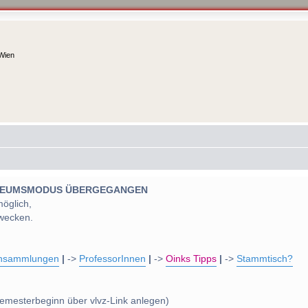
 Wien
 MUSEUMSMODUS ÜBERGEGANGEN
möglich,
wecken.
nsammlungen
|
->
ProfessorInnen
|
->
Oinks Tipps
|
->
Stammtisch?
emesterbeginn über vlvz-Link anlegen)