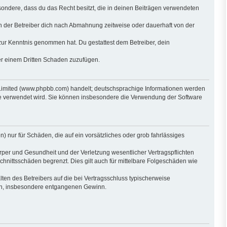
besondere, dass du das Recht besitzt, die in deinen Beiträgen verwendeten
n der Betreiber dich nach Abmahnung zeitweise oder dauerhaft von der
ht zur Kenntnis genommen hat. Du gestattest dem Betreiber, dein
der einem Dritten Schaden zuzufügen.
 Limited (www.phpbb.com) handelt; deutschsprachige Informationen werden
are verwendet wird. Sie können insbesondere die Verwendung der Software
) nur für Schäden, die auf ein vorsätzliches oder grob fahrlässiges
per und Gesundheit und der Verletzung wesentlicher Vertragspflichten
hnittsschäden begrenzt. Dies gilt auch für mittelbare Folgeschäden wie
en des Betreibers auf die bei Vertragsschluss typischerweise
den, insbesondere entgangenen Gewinn.