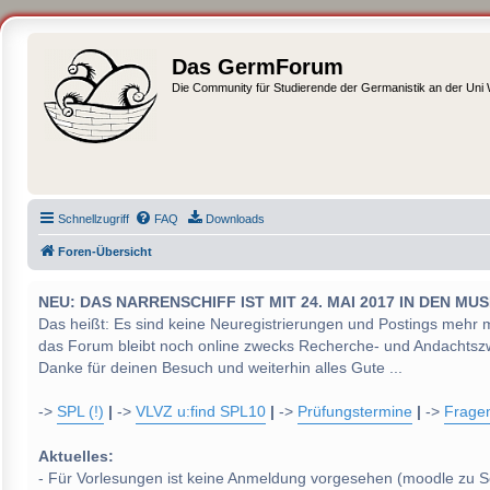
Das GermForum
Die Community für Studierende der Germanistik an der Uni
Schnellzugriff
FAQ
Downloads
Foren-Übersicht
NEU: DAS NARRENSCHIFF IST MIT 24. MAI 2017 IN DEN
Das heißt: Es sind keine Neuregistrierungen und Postings mehr 
das Forum bleibt noch online zwecks Recherche- und Andachtsz
Danke für deinen Besuch und weiterhin alles Gute ...
->
SPL (!)
|
->
VLVZ u:find SPL10
|
->
Prüfungstermine
|
->
Frage
Aktuelles:
- Für Vorlesungen ist keine Anmeldung vorgesehen (moodle zu S