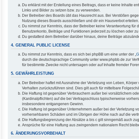
Du erklärst mit der Erstellung eines Beitrags, dass er keine Inhalte 
Links und Bilder zu setzen bzw. zu verwenden.
Der Betreiber des Boards übt das Hausrecht aus. Bei Verstößen geg
Nutzung dieses Boards ausschließen und dir ein Hausverbot erteilen.
Du nimmst zur Kenntnis, dass der Betreiber keine Verantwortung für di
Benutzerkonto, Beiträge und Funktionen jederzeit zu löschen oder zu
Du gestattest dem Betreiber darüber hinaus, deine Beiträge abzuände
4. GENERAL PUBLIC LICENSE
Du nimmst zur Kenntnis, dass es sich bei phpBB um eine unter der „
G
durch die deutschsprachige Community unter www.phpbb.de zur Verfüg
für bestimmte Zwecke nicht untersagen oder auf Inhalte fremder Fore
5. GEWÄHRLEISTUNG
Der Betreiber haftet mit Ausnahme der Verletzung von Leben, Körper u
Verhalten zurückzuführen sind. Dies gilt auch für mittelbare Folge
Die Haftung ist gegenüber Verbrauchern außer bei vorsätzlichem ode
(Kardinalpflichten) auf die bei Vertragsschluss typischerweise vorh
insbesondere entgangenen Gewinn.
Die Haftung ist gegenüber Unternehmern außer bei der Verletzung vo
vorhersehbaren Schäden und im Übrigen der Höhe nach auf die vertr
Die Haftungsbegrenzung der Absätze a bis c gilt sinngemäß auch zugu
Ansprüche für eine Haftung aus zwingendem nationalem Recht bleib
6. ÄNDERUNGSVORBEHALT