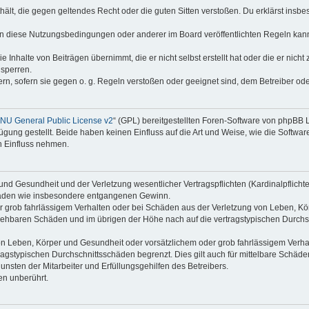
enthält, die gegen geltendes Recht oder die guten Sitten verstoßen. Du erklärst ins
en diese Nutzungsbedingungen oder anderer im Board veröffentlichten Regeln kan
e Inhalte von Beiträgen übernimmt, die er nicht selbst erstellt hat oder die er nic
 sperren.
rn, sofern sie gegen o. g. Regeln verstoßen oder geeignet sind, dem Betreiber o
NU General Public License v2
“ (GPL) bereitgestellten Foren-Software von phpBB
ung gestellt. Beide haben keinen Einfluss auf die Art und Weise, wie die Softw
n Einfluss nehmen.
nd Gesundheit und der Verletzung wesentlicher Vertragspflichten (Kardinalpflichten
schäden wie insbesondere entgangenen Gewinn.
r grob fahrlässigem Verhalten oder bei Schäden aus der Verletzung von Leben, Kör
ersehbaren Schäden und im übrigen der Höhe nach auf die vertragstypischen Durchsc
n Leben, Körper und Gesundheit oder vorsätzlichem oder grob fahrlässigem Verhalt
agstypischen Durchschnittsschäden begrenzt. Dies gilt auch für mittelbare Schä
nsten der Mitarbeiter und Erfüllungsgehilfen des Betreibers.
en unberührt.