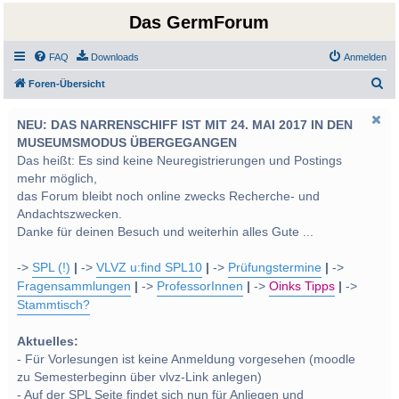
Das GermForum
FAQ
Downloads
Anmelden
S
Foren-Übersicht
u
NEU: DAS NARRENSCHIFF IST MIT 24. MAI 2017 IN DEN
c
MUSEUMSMODUS ÜBERGEGANGEN
h
Das heißt: Es sind keine Neuregistrierungen und Postings
e
mehr möglich,
das Forum bleibt noch online zwecks Recherche- und
Andachtszwecken.
Danke für deinen Besuch und weiterhin alles Gute ...
->
SPL (!)
|
->
VLVZ u:find SPL10
|
->
Prüfungstermine
|
->
Fragensammlungen
|
->
ProfessorInnen
|
->
Oinks Tipps
|
->
Stammtisch?
Aktuelles:
- Für Vorlesungen ist keine Anmeldung vorgesehen (moodle
zu Semesterbeginn über vlvz-Link anlegen)
- Auf der SPL Seite findet sich nun für Anliegen und