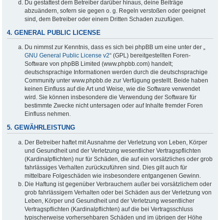
Du gestattest dem Betreiber darüber hinaus, deine Beiträge
abzuändern, sofern sie gegen o. g. Regeln verstoßen oder geeignet
sind, dem Betreiber oder einem Dritten Schaden zuzufügen.
4. GENERAL PUBLIC LICENSE
Du nimmst zur Kenntnis, dass es sich bei phpBB um eine unter der „
GNU General Public License v2
“ (GPL) bereitgestellten Foren-
Software von phpBB Limited (www.phpbb.com) handelt;
deutschsprachige Informationen werden durch die deutschsprachige
Community unter www.phpbb.de zur Verfügung gestellt. Beide haben
keinen Einfluss auf die Art und Weise, wie die Software verwendet
wird. Sie können insbesondere die Verwendung der Software für
bestimmte Zwecke nicht untersagen oder auf Inhalte fremder Foren
Einfluss nehmen.
5. GEWÄHRLEISTUNG
Der Betreiber haftet mit Ausnahme der Verletzung von Leben, Körper
und Gesundheit und der Verletzung wesentlicher Vertragspflichten
(Kardinalpflichten) nur für Schäden, die auf ein vorsätzliches oder grob
fahrlässiges Verhalten zurückzuführen sind. Dies gilt auch für
mittelbare Folgeschäden wie insbesondere entgangenen Gewinn.
Die Haftung ist gegenüber Verbrauchern außer bei vorsätzlichem oder
grob fahrlässigem Verhalten oder bei Schäden aus der Verletzung von
Leben, Körper und Gesundheit und der Verletzung wesentlicher
Vertragspflichten (Kardinalpflichten) auf die bei Vertragsschluss
typischerweise vorhersehbaren Schäden und im übrigen der Höhe