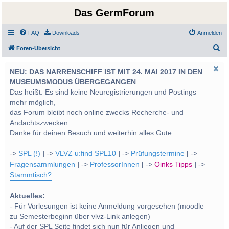
Das GermForum
FAQ
Downloads
Anmelden
S
Foren-Übersicht
u
NEU: DAS NARRENSCHIFF IST MIT 24. MAI 2017 IN DEN
c
MUSEUMSMODUS ÜBERGEGANGEN
h
Das heißt: Es sind keine Neuregistrierungen und Postings
e
mehr möglich,
das Forum bleibt noch online zwecks Recherche- und
Andachtszwecken.
Danke für deinen Besuch und weiterhin alles Gute ...
->
SPL (!)
|
->
VLVZ u:find SPL10
|
->
Prüfungstermine
|
->
Fragensammlungen
|
->
ProfessorInnen
|
->
Oinks Tipps
|
->
Stammtisch?
Aktuelles:
- Für Vorlesungen ist keine Anmeldung vorgesehen (moodle
zu Semesterbeginn über vlvz-Link anlegen)
- Auf der SPL Seite findet sich nun für Anliegen und