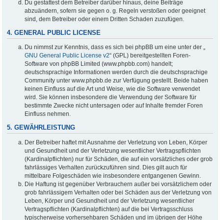
Du gestattest dem Betreiber darüber hinaus, deine Beiträge
abzuändern, sofern sie gegen o. g. Regeln verstoßen oder geeignet
sind, dem Betreiber oder einem Dritten Schaden zuzufügen.
4. GENERAL PUBLIC LICENSE
Du nimmst zur Kenntnis, dass es sich bei phpBB um eine unter der „
GNU General Public License v2
“ (GPL) bereitgestellten Foren-
Software von phpBB Limited (www.phpbb.com) handelt;
deutschsprachige Informationen werden durch die deutschsprachige
Community unter www.phpbb.de zur Verfügung gestellt. Beide haben
keinen Einfluss auf die Art und Weise, wie die Software verwendet
wird. Sie können insbesondere die Verwendung der Software für
bestimmte Zwecke nicht untersagen oder auf Inhalte fremder Foren
Einfluss nehmen.
5. GEWÄHRLEISTUNG
Der Betreiber haftet mit Ausnahme der Verletzung von Leben, Körper
und Gesundheit und der Verletzung wesentlicher Vertragspflichten
(Kardinalpflichten) nur für Schäden, die auf ein vorsätzliches oder grob
fahrlässiges Verhalten zurückzuführen sind. Dies gilt auch für
mittelbare Folgeschäden wie insbesondere entgangenen Gewinn.
Die Haftung ist gegenüber Verbrauchern außer bei vorsätzlichem oder
grob fahrlässigem Verhalten oder bei Schäden aus der Verletzung von
Leben, Körper und Gesundheit und der Verletzung wesentlicher
Vertragspflichten (Kardinalpflichten) auf die bei Vertragsschluss
typischerweise vorhersehbaren Schäden und im übrigen der Höhe