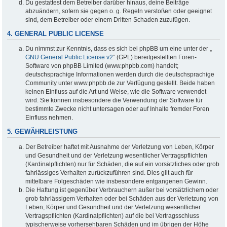
Du gestattest dem Betreiber darüber hinaus, deine Beiträge
abzuändern, sofern sie gegen o. g. Regeln verstoßen oder geeignet
sind, dem Betreiber oder einem Dritten Schaden zuzufügen.
4. GENERAL PUBLIC LICENSE
Du nimmst zur Kenntnis, dass es sich bei phpBB um eine unter der „
GNU General Public License v2
“ (GPL) bereitgestellten Foren-
Software von phpBB Limited (www.phpbb.com) handelt;
deutschsprachige Informationen werden durch die deutschsprachige
Community unter www.phpbb.de zur Verfügung gestellt. Beide haben
keinen Einfluss auf die Art und Weise, wie die Software verwendet
wird. Sie können insbesondere die Verwendung der Software für
bestimmte Zwecke nicht untersagen oder auf Inhalte fremder Foren
Einfluss nehmen.
5. GEWÄHRLEISTUNG
Der Betreiber haftet mit Ausnahme der Verletzung von Leben, Körper
und Gesundheit und der Verletzung wesentlicher Vertragspflichten
(Kardinalpflichten) nur für Schäden, die auf ein vorsätzliches oder grob
fahrlässiges Verhalten zurückzuführen sind. Dies gilt auch für
mittelbare Folgeschäden wie insbesondere entgangenen Gewinn.
Die Haftung ist gegenüber Verbrauchern außer bei vorsätzlichem oder
grob fahrlässigem Verhalten oder bei Schäden aus der Verletzung von
Leben, Körper und Gesundheit und der Verletzung wesentlicher
Vertragspflichten (Kardinalpflichten) auf die bei Vertragsschluss
typischerweise vorhersehbaren Schäden und im übrigen der Höhe