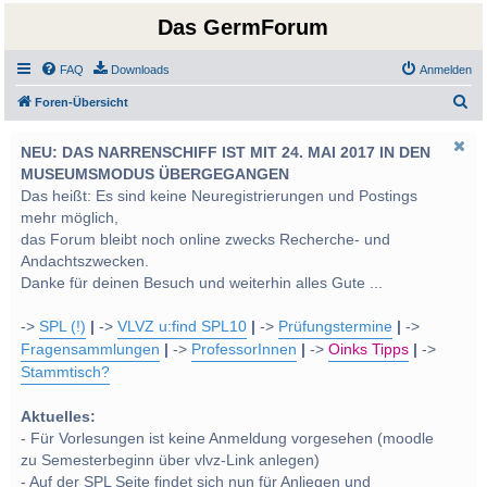
Das GermForum
FAQ
Downloads
Anmelden
S
Foren-Übersicht
u
NEU: DAS NARRENSCHIFF IST MIT 24. MAI 2017 IN DEN
c
MUSEUMSMODUS ÜBERGEGANGEN
h
Das heißt: Es sind keine Neuregistrierungen und Postings
e
mehr möglich,
das Forum bleibt noch online zwecks Recherche- und
Andachtszwecken.
Danke für deinen Besuch und weiterhin alles Gute ...
->
SPL (!)
|
->
VLVZ u:find SPL10
|
->
Prüfungstermine
|
->
Fragensammlungen
|
->
ProfessorInnen
|
->
Oinks Tipps
|
->
Stammtisch?
Aktuelles:
- Für Vorlesungen ist keine Anmeldung vorgesehen (moodle
zu Semesterbeginn über vlvz-Link anlegen)
- Auf der SPL Seite findet sich nun für Anliegen und