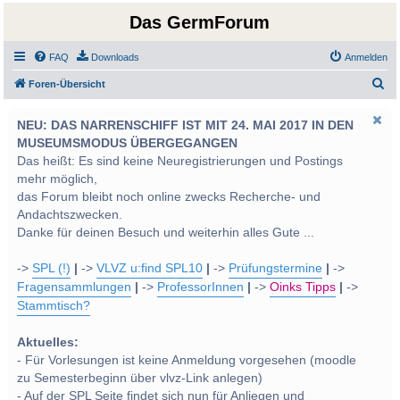
Das GermForum
FAQ
Downloads
Anmelden
S
Foren-Übersicht
u
NEU: DAS NARRENSCHIFF IST MIT 24. MAI 2017 IN DEN
c
MUSEUMSMODUS ÜBERGEGANGEN
h
Das heißt: Es sind keine Neuregistrierungen und Postings
e
mehr möglich,
das Forum bleibt noch online zwecks Recherche- und
Andachtszwecken.
Danke für deinen Besuch und weiterhin alles Gute ...
->
SPL (!)
|
->
VLVZ u:find SPL10
|
->
Prüfungstermine
|
->
Fragensammlungen
|
->
ProfessorInnen
|
->
Oinks Tipps
|
->
Stammtisch?
Aktuelles:
- Für Vorlesungen ist keine Anmeldung vorgesehen (moodle
zu Semesterbeginn über vlvz-Link anlegen)
- Auf der SPL Seite findet sich nun für Anliegen und