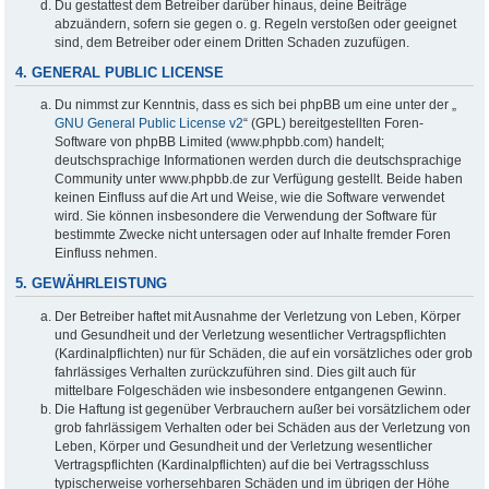
Du gestattest dem Betreiber darüber hinaus, deine Beiträge
abzuändern, sofern sie gegen o. g. Regeln verstoßen oder geeignet
sind, dem Betreiber oder einem Dritten Schaden zuzufügen.
4. GENERAL PUBLIC LICENSE
Du nimmst zur Kenntnis, dass es sich bei phpBB um eine unter der „
GNU General Public License v2
“ (GPL) bereitgestellten Foren-
Software von phpBB Limited (www.phpbb.com) handelt;
deutschsprachige Informationen werden durch die deutschsprachige
Community unter www.phpbb.de zur Verfügung gestellt. Beide haben
keinen Einfluss auf die Art und Weise, wie die Software verwendet
wird. Sie können insbesondere die Verwendung der Software für
bestimmte Zwecke nicht untersagen oder auf Inhalte fremder Foren
Einfluss nehmen.
5. GEWÄHRLEISTUNG
Der Betreiber haftet mit Ausnahme der Verletzung von Leben, Körper
und Gesundheit und der Verletzung wesentlicher Vertragspflichten
(Kardinalpflichten) nur für Schäden, die auf ein vorsätzliches oder grob
fahrlässiges Verhalten zurückzuführen sind. Dies gilt auch für
mittelbare Folgeschäden wie insbesondere entgangenen Gewinn.
Die Haftung ist gegenüber Verbrauchern außer bei vorsätzlichem oder
grob fahrlässigem Verhalten oder bei Schäden aus der Verletzung von
Leben, Körper und Gesundheit und der Verletzung wesentlicher
Vertragspflichten (Kardinalpflichten) auf die bei Vertragsschluss
typischerweise vorhersehbaren Schäden und im übrigen der Höhe