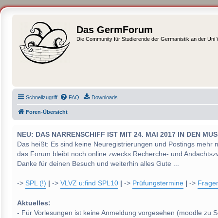
Das GermForum
Die Community für Studierende der Germanistik an der Uni
Schnellzugriff
FAQ
Downloads
Foren-Übersicht
NEU: DAS NARRENSCHIFF IST MIT 24. MAI 2017 IN DEN
Das heißt: Es sind keine Neuregistrierungen und Postings mehr 
das Forum bleibt noch online zwecks Recherche- und Andachtsz
Danke für deinen Besuch und weiterhin alles Gute ...
->
SPL (!)
|
->
VLVZ u:find SPL10
|
->
Prüfungstermine
|
->
Frage
Aktuelles:
- Für Vorlesungen ist keine Anmeldung vorgesehen (moodle zu S