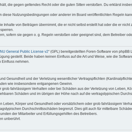
enthält, die gegen geltendes Recht oder die guten Sitten verstoßen. Du erklärst ins
en diese Nutzungsbedingungen oder anderer im Board veröffentlichten Regeln kan
e Inhalte von Beiträgen übernimmt, die er nicht selbst erstellt hat oder die er nic
 sperren.
rn, sofern sie gegen o. g. Regeln verstoßen oder geeignet sind, dem Betreiber o
NU General Public License v2
“ (GPL) bereitgestellten Foren-Software von phpBB
ung gestellt. Beide haben keinen Einfluss auf die Art und Weise, wie die Softw
n Einfluss nehmen.
nd Gesundheit und der Verletzung wesentlicher Vertragspflichten (Kardinalpflichten
schäden wie insbesondere entgangenen Gewinn.
r grob fahrlässigem Verhalten oder bei Schäden aus der Verletzung von Leben, Kör
ersehbaren Schäden und im übrigen der Höhe nach auf die vertragstypischen Durchsc
n Leben, Körper und Gesundheit oder vorsätzlichem oder grob fahrlässigem Verhalt
agstypischen Durchschnittsschäden begrenzt. Dies gilt auch für mittelbare Schä
nsten der Mitarbeiter und Erfüllungsgehilfen des Betreibers.
en unberührt.