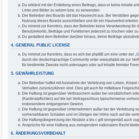
Du erklärst mit der Erstellung eines Beitrags, dass er keine Inhalte 
Links und Bilder zu setzen bzw. zu verwenden.
Der Betreiber des Boards übt das Hausrecht aus. Bei Verstößen geg
Nutzung dieses Boards ausschließen und dir ein Hausverbot erteilen.
Du nimmst zur Kenntnis, dass der Betreiber keine Verantwortung für di
Benutzerkonto, Beiträge und Funktionen jederzeit zu löschen oder zu
Du gestattest dem Betreiber darüber hinaus, deine Beiträge abzuände
4. GENERAL PUBLIC LICENSE
Du nimmst zur Kenntnis, dass es sich bei phpBB um eine unter der „
G
durch die deutschsprachige Community unter www.phpbb.de zur Verfüg
für bestimmte Zwecke nicht untersagen oder auf Inhalte fremder Fore
5. GEWÄHRLEISTUNG
Der Betreiber haftet mit Ausnahme der Verletzung von Leben, Körper u
Verhalten zurückzuführen sind. Dies gilt auch für mittelbare Folge
Die Haftung ist gegenüber Verbrauchern außer bei vorsätzlichem ode
(Kardinalpflichten) auf die bei Vertragsschluss typischerweise vorh
insbesondere entgangenen Gewinn.
Die Haftung ist gegenüber Unternehmern außer bei der Verletzung vo
vorhersehbaren Schäden und im Übrigen der Höhe nach auf die vertr
Die Haftungsbegrenzung der Absätze a bis c gilt sinngemäß auch zugu
Ansprüche für eine Haftung aus zwingendem nationalem Recht bleib
6. ÄNDERUNGSVORBEHALT