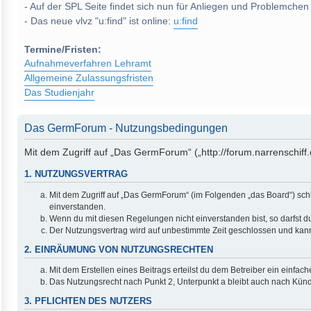
- Auf der SPL Seite findet sich nun für Anliegen und Problemchen
- Das neue vlvz "u:find" ist online:
u:find
Termine/Fristen:
Aufnahmeverfahren Lehramt
Allgemeine Zulassungsfristen
Das Studienjahr
Das GermForum - Nutzungsbedingungen
Mit dem Zugriff auf „Das GermForum“ („http://forum.narrenschiff
1. NUTZUNGSVERTRAG
Mit dem Zugriff auf „Das GermForum“ (im Folgenden „das Board“) sch
einverstanden.
Wenn du mit diesen Regelungen nicht einverstanden bist, so darfst du
Der Nutzungsvertrag wird auf unbestimmte Zeit geschlossen und kann 
2. EINRÄUMUNG VON NUTZUNGSRECHTEN
Mit dem Erstellen eines Beitrags erteilst du dem Betreiber ein einfa
Das Nutzungsrecht nach Punkt 2, Unterpunkt a bleibt auch nach Kün
3. PFLICHTEN DES NUTZERS