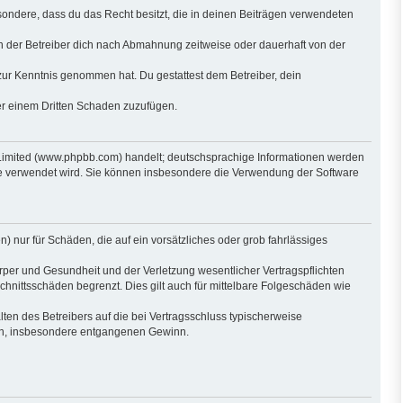
besondere, dass du das Recht besitzt, die in deinen Beiträgen verwendeten
n der Betreiber dich nach Abmahnung zeitweise oder dauerhaft von der
ht zur Kenntnis genommen hat. Du gestattest dem Betreiber, dein
der einem Dritten Schaden zuzufügen.
 Limited (www.phpbb.com) handelt; deutschsprachige Informationen werden
are verwendet wird. Sie können insbesondere die Verwendung der Software
) nur für Schäden, die auf ein vorsätzliches oder grob fahrlässiges
per und Gesundheit und der Verletzung wesentlicher Vertragspflichten
hnittsschäden begrenzt. Dies gilt auch für mittelbare Folgeschäden wie
en des Betreibers auf die bei Vertragsschluss typischerweise
den, insbesondere entgangenen Gewinn.