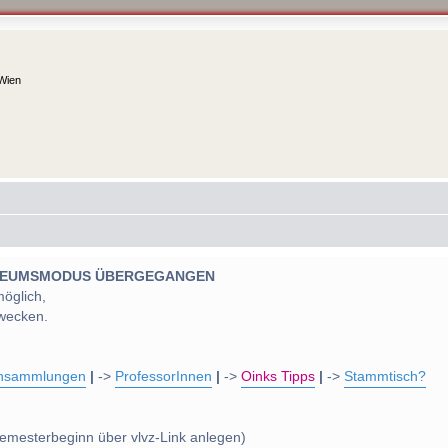
 Wien
 MUSEUMSMODUS ÜBERGEGANGEN
möglich,
wecken.
nsammlungen
|
->
ProfessorInnen
|
->
Oinks Tipps
|
->
Stammtisch?
emesterbeginn über vlvz-Link anlegen)