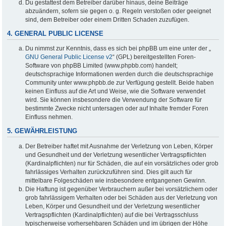
Du gestattest dem Betreiber darüber hinaus, deine Beiträge
abzuändern, sofern sie gegen o. g. Regeln verstoßen oder geeignet
sind, dem Betreiber oder einem Dritten Schaden zuzufügen.
4. GENERAL PUBLIC LICENSE
Du nimmst zur Kenntnis, dass es sich bei phpBB um eine unter der „
GNU General Public License v2
“ (GPL) bereitgestellten Foren-
Software von phpBB Limited (www.phpbb.com) handelt;
deutschsprachige Informationen werden durch die deutschsprachige
Community unter www.phpbb.de zur Verfügung gestellt. Beide haben
keinen Einfluss auf die Art und Weise, wie die Software verwendet
wird. Sie können insbesondere die Verwendung der Software für
bestimmte Zwecke nicht untersagen oder auf Inhalte fremder Foren
Einfluss nehmen.
5. GEWÄHRLEISTUNG
Der Betreiber haftet mit Ausnahme der Verletzung von Leben, Körper
und Gesundheit und der Verletzung wesentlicher Vertragspflichten
(Kardinalpflichten) nur für Schäden, die auf ein vorsätzliches oder grob
fahrlässiges Verhalten zurückzuführen sind. Dies gilt auch für
mittelbare Folgeschäden wie insbesondere entgangenen Gewinn.
Die Haftung ist gegenüber Verbrauchern außer bei vorsätzlichem oder
grob fahrlässigem Verhalten oder bei Schäden aus der Verletzung von
Leben, Körper und Gesundheit und der Verletzung wesentlicher
Vertragspflichten (Kardinalpflichten) auf die bei Vertragsschluss
typischerweise vorhersehbaren Schäden und im übrigen der Höhe