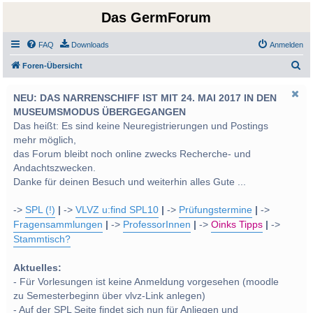
Das GermForum
FAQ
Downloads
Anmelden
S
Foren-Übersicht
u
NEU: DAS NARRENSCHIFF IST MIT 24. MAI 2017 IN DEN
c
MUSEUMSMODUS ÜBERGEGANGEN
h
Das heißt: Es sind keine Neuregistrierungen und Postings
e
mehr möglich,
das Forum bleibt noch online zwecks Recherche- und
Andachtszwecken.
Danke für deinen Besuch und weiterhin alles Gute ...
->
SPL (!)
|
->
VLVZ u:find SPL10
|
->
Prüfungstermine
|
->
Fragensammlungen
|
->
ProfessorInnen
|
->
Oinks Tipps
|
->
Stammtisch?
Aktuelles:
- Für Vorlesungen ist keine Anmeldung vorgesehen (moodle
zu Semesterbeginn über vlvz-Link anlegen)
- Auf der SPL Seite findet sich nun für Anliegen und