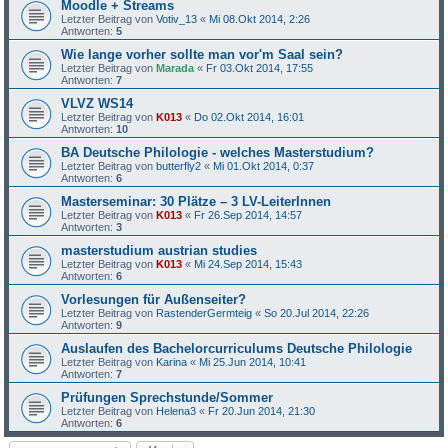
Moodle + Streams
Letzter Beitrag von
Votiv_13
«
Mi 08.Okt 2014, 2:26
Antworten:
5
Wie lange vorher sollte man vor'm Saal sein?
Letzter Beitrag von
Marada
«
Fr 03.Okt 2014, 17:55
Antworten:
7
VLVZ WS14
Letzter Beitrag von
K013
«
Do 02.Okt 2014, 16:01
Antworten:
10
BA Deutsche Philologie - welches Masterstudium?
Letzter Beitrag von
butterfly2
«
Mi 01.Okt 2014, 0:37
Antworten:
6
Masterseminar: 30 Plätze – 3 LV-LeiterInnen
Letzter Beitrag von
K013
«
Fr 26.Sep 2014, 14:57
Antworten:
3
masterstudium austrian studies
Letzter Beitrag von
K013
«
Mi 24.Sep 2014, 15:43
Antworten:
6
Vorlesungen für Außenseiter?
Letzter Beitrag von
RastenderGermteig
«
So 20.Jul 2014, 22:26
Antworten:
9
Auslaufen des Bachelorcurriculums Deutsche Philologie
Letzter Beitrag von
Karina
«
Mi 25.Jun 2014, 10:41
Antworten:
7
Prüfungen Sprechstunde/Sommer
Letzter Beitrag von
Helena3
«
Fr 20.Jun 2014, 21:30
Antworten:
6