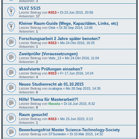
Antworten:
3
VLVZ SS15
Letzter Beitrag von
K013
«
Di 23.Jun 2015, 20:58
Antworten:
17
Kleiner Raum-Guide (Wege, Kapazitäten, Links, etc)
Letzter Beitrag von
Oink
«
Di 30.Sep 2014, 13:06
Antworten:
1
Forschungsarbeit 2 Jahre später benoten?
Letzter Beitrag von
K013
«
Mo 24.Okt 2016, 16:25
Antworten:
1
Zweitprüfer (Voraussetzungen)
Letzter Beitrag von
Votiv_13
«
Mo 24.Okt 2016, 11:04
Antworten:
2
absolvierte Prüfungen einsehen?
Letzter Beitrag von
K013
«
Fr 17.Jun 2016, 14:24
Antworten:
4
Neues Studienrecht ab 01.10.2015
Letzter Beitrag von
scalogna
«
Mo 28.Sep 2015, 14:35
Antworten:
6
Hilfe! Thema für Masterarbeit?!
Letzter Beitrag von
Marada
«
Di 16.Jun 2015, 8:32
Antworten:
8
Raum gesucht!
Letzter Beitrag von
K013
«
Mo 15.Jun 2015, 0:13
Antworten:
1
Bewerbungsfrist Master Science-Technology-Society
Letzter Beitrag von
STSuniwien
«
Di 10.Mär 2015, 14:32