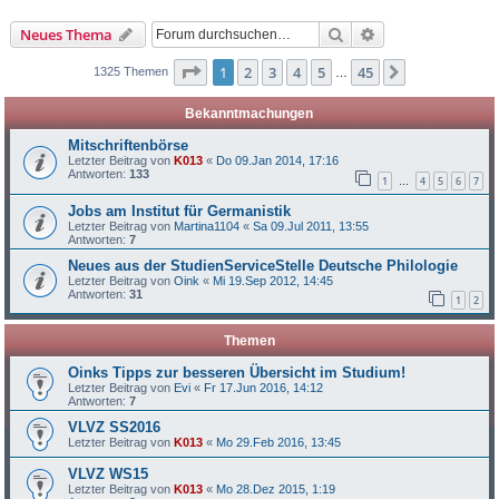
Suche
Erweiterte Suche
Neues Thema
Seite
1
von
45
1
2
3
4
5
45
Nächste
1325 Themen
…
Bekanntmachungen
Mitschriftenbörse
Letzter Beitrag von
K013
«
Do 09.Jan 2014, 17:16
Antworten:
133
1
4
5
6
7
…
Jobs am Institut für Germanistik
Letzter Beitrag von
Martina1104
«
Sa 09.Jul 2011, 13:55
Antworten:
7
Neues aus der StudienServiceStelle Deutsche Philologie
Letzter Beitrag von
Oink
«
Mi 19.Sep 2012, 14:45
Antworten:
31
1
2
Themen
Oinks Tipps zur besseren Übersicht im Studium!
Letzter Beitrag von
Evi
«
Fr 17.Jun 2016, 14:12
Antworten:
7
VLVZ SS2016
Letzter Beitrag von
K013
«
Mo 29.Feb 2016, 13:45
VLVZ WS15
Letzter Beitrag von
K013
«
Mo 28.Dez 2015, 1:19