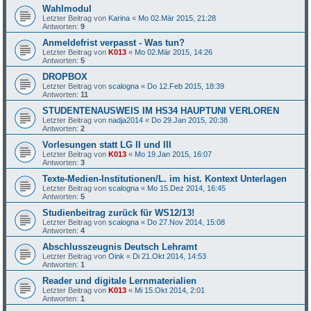
Wahlmodul
Letzter Beitrag von
Karina
«
Mo 02.Mär 2015, 21:28
Antworten:
9
Anmeldefrist verpasst - Was tun?
Letzter Beitrag von
K013
«
Mo 02.Mär 2015, 14:26
Antworten:
5
DROPBOX
Letzter Beitrag von
scalogna
«
Do 12.Feb 2015, 18:39
Antworten:
11
STUDENTENAUSWEIS IM HS34 HAUPTUNI VERLOREN
Letzter Beitrag von
nadja2014
«
Do 29.Jan 2015, 20:38
Antworten:
2
Vorlesungen statt LG II und III
Letzter Beitrag von
K013
«
Mo 19.Jan 2015, 16:07
Antworten:
3
Texte-Medien-Institutionen/L. im hist. Kontext Unterlagen
Letzter Beitrag von
scalogna
«
Mo 15.Dez 2014, 16:45
Antworten:
5
Studienbeitrag zurück für WS12/13!
Letzter Beitrag von
scalogna
«
Do 27.Nov 2014, 15:08
Antworten:
4
Abschlusszeugnis Deutsch Lehramt
Letzter Beitrag von
Oink
«
Di 21.Okt 2014, 14:53
Antworten:
1
Reader und digitale Lernmaterialien
Letzter Beitrag von
K013
«
Mi 15.Okt 2014, 2:01
Antworten:
1