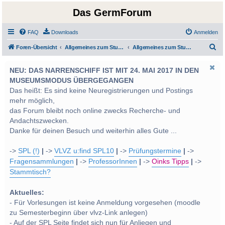
Das GermForum
FAQ
Downloads
Anmelden
S
Foren-Übersicht
Allgemeines zum Studium und Studentenleben
Allgemeines zum Studium
u
NEU: DAS NARRENSCHIFF IST MIT 24. MAI 2017 IN DEN
c
MUSEUMSMODUS ÜBERGEGANGEN
h
Das heißt: Es sind keine Neuregistrierungen und Postings
e
mehr möglich,
das Forum bleibt noch online zwecks Recherche- und
Andachtszwecken.
Danke für deinen Besuch und weiterhin alles Gute ...
->
SPL (!)
|
->
VLVZ u:find SPL10
|
->
Prüfungstermine
|
->
Fragensammlungen
|
->
ProfessorInnen
|
->
Oinks Tipps
|
->
Stammtisch?
Aktuelles:
- Für Vorlesungen ist keine Anmeldung vorgesehen (moodle
zu Semesterbeginn über vlvz-Link anlegen)
- Auf der SPL Seite findet sich nun für Anliegen und