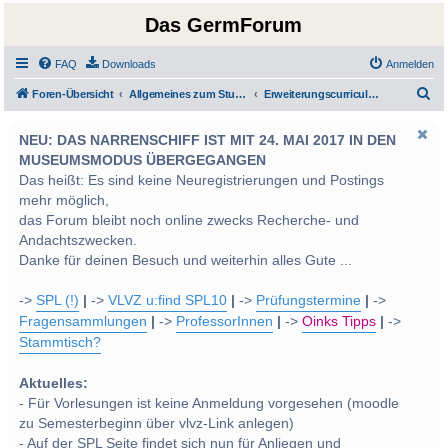
Das GermForum
FAQ
Downloads
Anmelden
S
Foren-Übersicht
Allgemeines zum Studium und Studentenleben
Erweiterungscurricula und Freie Wahlfächer
u
NEU: DAS NARRENSCHIFF IST MIT 24. MAI 2017 IN DEN
c
MUSEUMSMODUS ÜBERGEGANGEN
h
Das heißt: Es sind keine Neuregistrierungen und Postings
e
mehr möglich,
das Forum bleibt noch online zwecks Recherche- und
Andachtszwecken.
Danke für deinen Besuch und weiterhin alles Gute ...
->
SPL (!)
|
->
VLVZ u:find SPL10
|
->
Prüfungstermine
|
->
Fragensammlungen
|
->
ProfessorInnen
|
->
Oinks Tipps
|
->
Stammtisch?
Aktuelles:
- Für Vorlesungen ist keine Anmeldung vorgesehen (moodle
zu Semesterbeginn über vlvz-Link anlegen)
- Auf der SPL Seite findet sich nun für Anliegen und