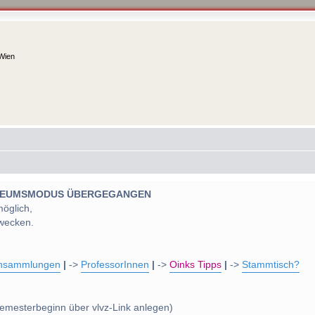
 Wien
 MUSEUMSMODUS ÜBERGEGANGEN
möglich,
wecken.
nsammlungen
|
->
ProfessorInnen
|
->
Oinks Tipps
|
->
Stammtisch?
emesterbeginn über vlvz-Link anlegen)