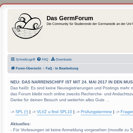
Das GermForum
Die Community für Studierende der Germanistik an der Uni
Schnellzugriff
FAQ
Downloads
Foren-Übersicht
FaQ - In Bearbeitung
NEU: DAS NARRENSCHIFF IST MIT 24. MAI 2017 IN DEN
Das heißt: Es sind keine Neuregistrierungen und Postings mehr 
das Forum bleibt noch online zwecks Recherche- und Andachtsz
Danke für deinen Besuch und weiterhin alles Gute ...
->
SPL (!)
|
->
VLVZ u:find SPL10
|
->
Prüfungstermine
|
->
Frage
Aktuelles:
- Für Vorlesungen ist keine Anmeldung vorgesehen (moodle zu S