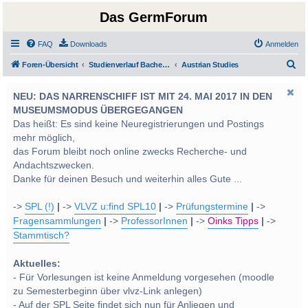
Das GermForum
FAQ
Downloads
Anmelden
S
Foren-Übersicht
Studienverlauf Bachelor-/Masterstudien sowie UF Deutsch
Austrian Studies
u
NEU: DAS NARRENSCHIFF IST MIT 24. MAI 2017 IN DEN
c
MUSEUMSMODUS ÜBERGEGANGEN
h
Das heißt: Es sind keine Neuregistrierungen und Postings
e
mehr möglich,
das Forum bleibt noch online zwecks Recherche- und
Andachtszwecken.
Danke für deinen Besuch und weiterhin alles Gute ...
->
SPL (!)
|
->
VLVZ u:find SPL10
|
->
Prüfungstermine
|
->
Fragensammlungen
|
->
ProfessorInnen
|
->
Oinks Tipps
|
->
Stammtisch?
Aktuelles:
- Für Vorlesungen ist keine Anmeldung vorgesehen (moodle
zu Semesterbeginn über vlvz-Link anlegen)
- Auf der SPL Seite findet sich nun für Anliegen und