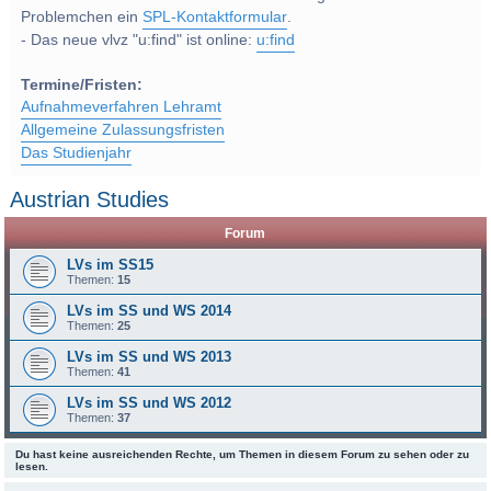
Problemchen ein
SPL-Kontaktformular
.
- Das neue vlvz "u:find" ist online:
u:find
Termine/Fristen:
Aufnahmeverfahren Lehramt
Allgemeine Zulassungsfristen
Das Studienjahr
Austrian Studies
Forum
LVs im SS15
Themen:
15
LVs im SS und WS 2014
Themen:
25
LVs im SS und WS 2013
Themen:
41
LVs im SS und WS 2012
Themen:
37
Du hast keine ausreichenden Rechte, um Themen in diesem Forum zu sehen oder zu
lesen.