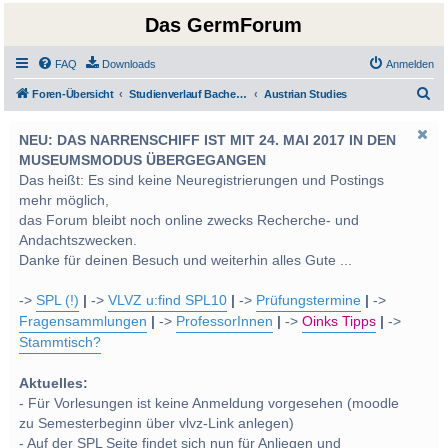
Das GermForum
FAQ
Downloads
Anmelden
S
Foren-Übersicht
Studienverlauf Bachelor-/Masterstudien sowie UF Deutsch
Austrian Studies
u
NEU: DAS NARRENSCHIFF IST MIT 24. MAI 2017 IN DEN
c
MUSEUMSMODUS ÜBERGEGANGEN
h
Das heißt: Es sind keine Neuregistrierungen und Postings
e
mehr möglich,
das Forum bleibt noch online zwecks Recherche- und
Andachtszwecken.
Danke für deinen Besuch und weiterhin alles Gute ...
->
SPL (!)
|
->
VLVZ u:find SPL10
|
->
Prüfungstermine
|
->
Fragensammlungen
|
->
ProfessorInnen
|
->
Oinks Tipps
|
->
Stammtisch?
Aktuelles:
- Für Vorlesungen ist keine Anmeldung vorgesehen (moodle
zu Semesterbeginn über vlvz-Link anlegen)
- Auf der SPL Seite findet sich nun für Anliegen und