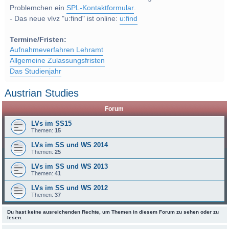
Problemchen ein
SPL-Kontaktformular
.
- Das neue vlvz "u:find" ist online:
u:find
Termine/Fristen:
Aufnahmeverfahren Lehramt
Allgemeine Zulassungsfristen
Das Studienjahr
Austrian Studies
Forum
LVs im SS15
Themen:
15
LVs im SS und WS 2014
Themen:
25
LVs im SS und WS 2013
Themen:
41
LVs im SS und WS 2012
Themen:
37
Du hast keine ausreichenden Rechte, um Themen in diesem Forum zu sehen oder zu
lesen.