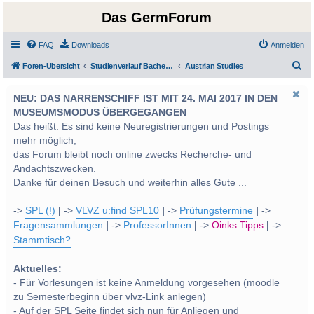
Das GermForum
FAQ
Downloads
Anmelden
S
Foren-Übersicht
Studienverlauf Bachelor-/Masterstudien sowie UF Deutsch
Austrian Studies
u
NEU: DAS NARRENSCHIFF IST MIT 24. MAI 2017 IN DEN
c
MUSEUMSMODUS ÜBERGEGANGEN
h
Das heißt: Es sind keine Neuregistrierungen und Postings
e
mehr möglich,
das Forum bleibt noch online zwecks Recherche- und
Andachtszwecken.
Danke für deinen Besuch und weiterhin alles Gute ...
->
SPL (!)
|
->
VLVZ u:find SPL10
|
->
Prüfungstermine
|
->
Fragensammlungen
|
->
ProfessorInnen
|
->
Oinks Tipps
|
->
Stammtisch?
Aktuelles:
- Für Vorlesungen ist keine Anmeldung vorgesehen (moodle
zu Semesterbeginn über vlvz-Link anlegen)
- Auf der SPL Seite findet sich nun für Anliegen und