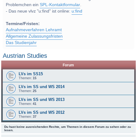
Problemchen ein
SPL-Kontaktformular
.
- Das neue vlvz "u:find" ist online:
u:find
Termine/Fristen:
Aufnahmeverfahren Lehramt
Allgemeine Zulassungsfristen
Das Studienjahr
Austrian Studies
Forum
LVs im SS15
Themen:
15
LVs im SS und WS 2014
Themen:
25
LVs im SS und WS 2013
Themen:
41
LVs im SS und WS 2012
Themen:
37
Du hast keine ausreichenden Rechte, um Themen in diesem Forum zu sehen oder zu
lesen.