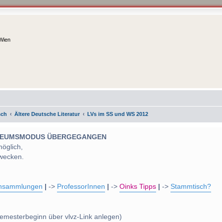
 Wien
sch
Ältere Deutsche Literatur
LVs im SS und WS 2012
 MUSEUMSMODUS ÜBERGEGANGEN
möglich,
wecken.
nsammlungen
|
->
ProfessorInnen
|
->
Oinks Tipps
|
->
Stammtisch?
emesterbeginn über vlvz-Link anlegen)