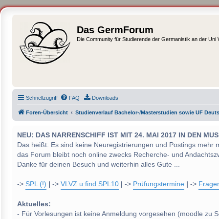
Das GermForum
Die Community für Studierende der Germanistik an der Uni
Schnellzugriff
FAQ
Downloads
Foren-Übersicht
Studienverlauf Bachelor-/Masterstudien sowie UF Deut
NEU: DAS NARRENSCHIFF IST MIT 24. MAI 2017 IN DEN
Das heißt: Es sind keine Neuregistrierungen und Postings mehr 
das Forum bleibt noch online zwecks Recherche- und Andachtsz
Danke für deinen Besuch und weiterhin alles Gute ...
->
SPL (!)
|
->
VLVZ u:find SPL10
|
->
Prüfungstermine
|
->
Frage
Aktuelles:
- Für Vorlesungen ist keine Anmeldung vorgesehen (moodle zu S