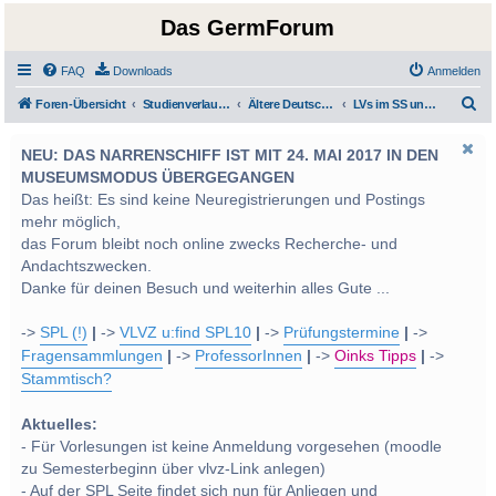
Das GermForum
FAQ
Downloads
Anmelden
S
Foren-Übersicht
Studienverlauf Bachelor-/Masterstudien sowie UF Deutsch
Ältere Deutsche Literatur
LVs im SS und WS 2012
u
NEU: DAS NARRENSCHIFF IST MIT 24. MAI 2017 IN DEN
c
MUSEUMSMODUS ÜBERGEGANGEN
h
Das heißt: Es sind keine Neuregistrierungen und Postings
e
mehr möglich,
das Forum bleibt noch online zwecks Recherche- und
Andachtszwecken.
Danke für deinen Besuch und weiterhin alles Gute ...
->
SPL (!)
|
->
VLVZ u:find SPL10
|
->
Prüfungstermine
|
->
Fragensammlungen
|
->
ProfessorInnen
|
->
Oinks Tipps
|
->
Stammtisch?
Aktuelles:
- Für Vorlesungen ist keine Anmeldung vorgesehen (moodle
zu Semesterbeginn über vlvz-Link anlegen)
- Auf der SPL Seite findet sich nun für Anliegen und