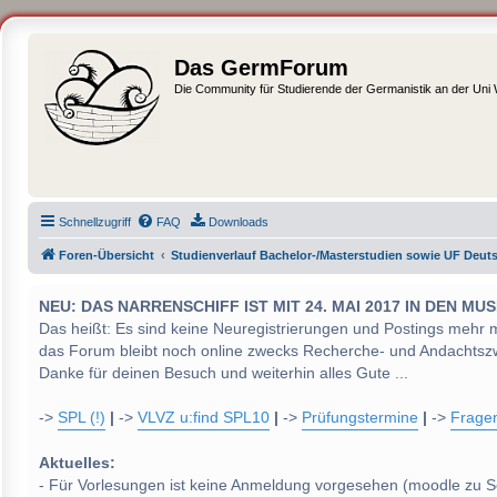
Das GermForum
Die Community für Studierende der Germanistik an der Uni
Schnellzugriff
FAQ
Downloads
Foren-Übersicht
Studienverlauf Bachelor-/Masterstudien sowie UF Deut
NEU: DAS NARRENSCHIFF IST MIT 24. MAI 2017 IN DEN
Das heißt: Es sind keine Neuregistrierungen und Postings mehr 
das Forum bleibt noch online zwecks Recherche- und Andachtsz
Danke für deinen Besuch und weiterhin alles Gute ...
->
SPL (!)
|
->
VLVZ u:find SPL10
|
->
Prüfungstermine
|
->
Frage
Aktuelles:
- Für Vorlesungen ist keine Anmeldung vorgesehen (moodle zu S