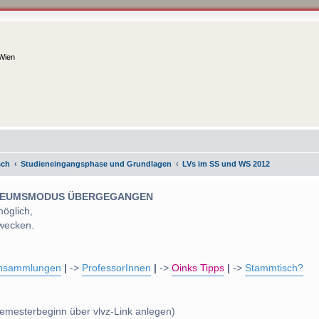
 Wien
sch
Studieneingangsphase und Grundlagen
LVs im SS und WS 2012
 MUSEUMSMODUS ÜBERGEGANGEN
möglich,
wecken.
nsammlungen
|
->
ProfessorInnen
|
->
Oinks Tipps
|
->
Stammtisch?
emesterbeginn über vlvz-Link anlegen)