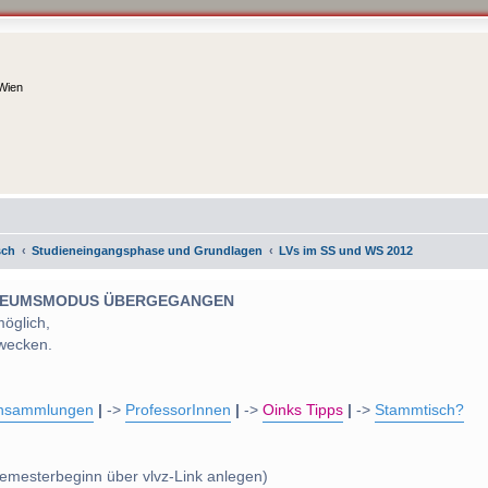
 Wien
sch
Studieneingangsphase und Grundlagen
LVs im SS und WS 2012
 MUSEUMSMODUS ÜBERGEGANGEN
möglich,
wecken.
nsammlungen
|
->
ProfessorInnen
|
->
Oinks Tipps
|
->
Stammtisch?
emesterbeginn über vlvz-Link anlegen)