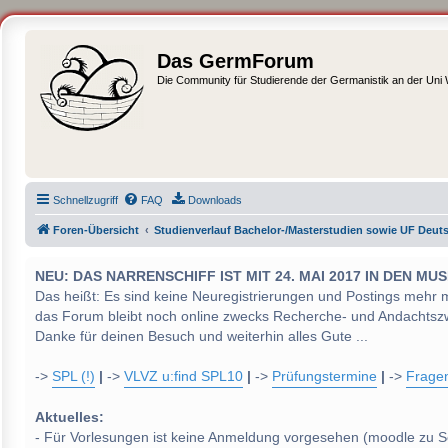
Das GermForum
Die Community für Studierende der Germanistik an der Uni
Schnellzugriff
FAQ
Downloads
Foren-Übersicht
Studienverlauf Bachelor-/Masterstudien sowie UF Deut
NEU: DAS NARRENSCHIFF IST MIT 24. MAI 2017 IN DEN
Das heißt: Es sind keine Neuregistrierungen und Postings mehr 
das Forum bleibt noch online zwecks Recherche- und Andachtsz
Danke für deinen Besuch und weiterhin alles Gute ...
->
SPL (!)
|
->
VLVZ u:find SPL10
|
->
Prüfungstermine
|
->
Frage
Aktuelles:
- Für Vorlesungen ist keine Anmeldung vorgesehen (moodle zu S