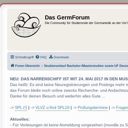
Das GermForum
Die Community für Studierende der Germanistik an der Uni
Schnellzugriff
FAQ
Downloads
Foren-Übersicht
Studienverlauf Bachelor-/Masterstudien sowie UF Deut
NEU: DAS NARRENSCHIFF IST MIT 24. MAI 2017 IN DEN
Das heißt: Es sind keine Neuregistrierungen und Postings mehr 
das Forum bleibt noch online zwecks Recherche- und Andachtsz
Danke für deinen Besuch und weiterhin alles Gute ...
->
SPL (!)
|
->
VLVZ u:find SPL10
|
->
Prüfungstermine
|
->
Frage
Aktuelles:
- Für Vorlesungen ist keine Anmeldung vorgesehen (moodle zu S