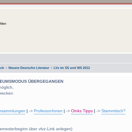
 Wien
sch
Neuere Deutsche Literatur
LVs im SS und WS 2012
 MUSEUMSMODUS ÜBERGEGANGEN
möglich,
wecken.
nsammlungen
|
->
ProfessorInnen
|
->
Oinks Tipps
|
->
Stammtisch?
emesterbeginn über vlvz-Link anlegen)