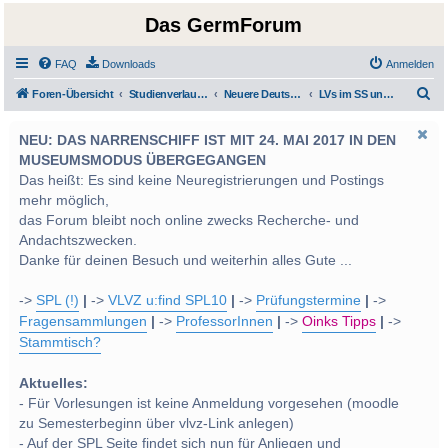
Das GermForum
FAQ
Downloads
Anmelden
S
Foren-Übersicht
Studienverlauf Bachelor-/Masterstudien sowie UF Deutsch
Neuere Deutsche Literatur
LVs im SS und WS 2012
u
NEU: DAS NARRENSCHIFF IST MIT 24. MAI 2017 IN DEN
c
MUSEUMSMODUS ÜBERGEGANGEN
h
Das heißt: Es sind keine Neuregistrierungen und Postings
e
mehr möglich,
das Forum bleibt noch online zwecks Recherche- und
Andachtszwecken.
Danke für deinen Besuch und weiterhin alles Gute ...
->
SPL (!)
|
->
VLVZ u:find SPL10
|
->
Prüfungstermine
|
->
Fragensammlungen
|
->
ProfessorInnen
|
->
Oinks Tipps
|
->
Stammtisch?
Aktuelles:
- Für Vorlesungen ist keine Anmeldung vorgesehen (moodle
zu Semesterbeginn über vlvz-Link anlegen)
- Auf der SPL Seite findet sich nun für Anliegen und