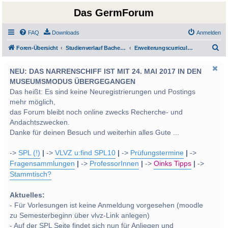
Das GermForum
FAQ
Downloads
Anmelden
S
Foren-Übersicht
Studienverlauf Bachelor-/Masterstudien sowie UF Deutsch
Erweiterungscurricula und Freie Wahlfächer
u
NEU: DAS NARRENSCHIFF IST MIT 24. MAI 2017 IN DEN
c
MUSEUMSMODUS ÜBERGEGANGEN
h
Das heißt: Es sind keine Neuregistrierungen und Postings
e
mehr möglich,
das Forum bleibt noch online zwecks Recherche- und
Andachtszwecken.
Danke für deinen Besuch und weiterhin alles Gute ...
->
SPL (!)
|
->
VLVZ u:find SPL10
|
->
Prüfungstermine
|
->
Fragensammlungen
|
->
ProfessorInnen
|
->
Oinks Tipps
|
->
Stammtisch?
Aktuelles:
- Für Vorlesungen ist keine Anmeldung vorgesehen (moodle
zu Semesterbeginn über vlvz-Link anlegen)
- Auf der SPL Seite findet sich nun für Anliegen und