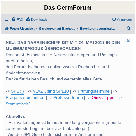
Das GermForum
FAQ
Downloads
Anmelden
S
Foren-Übersicht
Studienverlauf Bachelor-/Masterstudien sowie UF Deutsch
Erweiterungscurricula und Freie Wahlfächer
u
NEU: DAS NARRENSCHIFF IST MIT 24. MAI 2017 IN DEN
c
MUSEUMSMODUS ÜBERGEGANGEN
h
Das heißt: Es sind keine Neuregistrierungen und Postings
e
mehr möglich,
das Forum bleibt noch online zwecks Recherche- und
Andachtszwecken.
Danke für deinen Besuch und weiterhin alles Gute ...
->
SPL (!)
|
->
VLVZ u:find SPL10
|
->
Prüfungstermine
|
->
Fragensammlungen
|
->
ProfessorInnen
|
->
Oinks Tipps
|
->
Stammtisch?
Aktuelles:
- Für Vorlesungen ist keine Anmeldung vorgesehen (moodle
zu Semesterbeginn über vlvz-Link anlegen)
- Auf der SPL Seite findet sich nun für Anliegen und