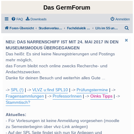
Das GermForum
FAQ
Downloads
Anmelden
S
Foren-Übersicht
Studienverlauf Bachelor-/Masterstudien sowie UF Deutsch
Fachdidaktik und LehrerInnenbildung
LVs im SS und WS 2012
u
NEU: DAS NARRENSCHIFF IST MIT 24. MAI 2017 IN DEN
c
MUSEUMSMODUS ÜBERGEGANGEN
h
Das heißt: Es sind keine Neuregistrierungen und Postings
e
mehr möglich,
das Forum bleibt noch online zwecks Recherche- und
Andachtszwecken.
Danke für deinen Besuch und weiterhin alles Gute ...
->
SPL (!)
|
->
VLVZ u:find SPL10
|
->
Prüfungstermine
|
->
Fragensammlungen
|
->
ProfessorInnen
|
->
Oinks Tipps
|
->
Stammtisch?
Aktuelles:
- Für Vorlesungen ist keine Anmeldung vorgesehen (moodle
zu Semesterbeginn über vlvz-Link anlegen)
- Auf der SPL Seite findet sich nun für Anliegen und