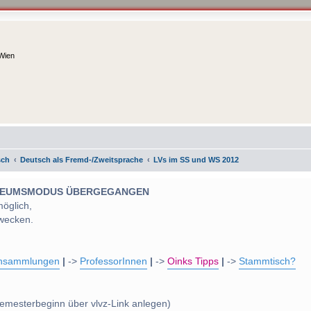
 Wien
sch
Deutsch als Fremd-/Zweitsprache
LVs im SS und WS 2012
 MUSEUMSMODUS ÜBERGEGANGEN
möglich,
wecken.
nsammlungen
|
->
ProfessorInnen
|
->
Oinks Tipps
|
->
Stammtisch?
emesterbeginn über vlvz-Link anlegen)