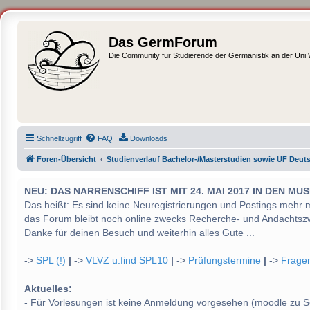
Das GermForum
Die Community für Studierende der Germanistik an der Uni
Schnellzugriff
FAQ
Downloads
Foren-Übersicht
Studienverlauf Bachelor-/Masterstudien sowie UF Deut
NEU: DAS NARRENSCHIFF IST MIT 24. MAI 2017 IN DEN
Das heißt: Es sind keine Neuregistrierungen und Postings mehr 
das Forum bleibt noch online zwecks Recherche- und Andachtsz
Danke für deinen Besuch und weiterhin alles Gute ...
->
SPL (!)
|
->
VLVZ u:find SPL10
|
->
Prüfungstermine
|
->
Frage
Aktuelles:
- Für Vorlesungen ist keine Anmeldung vorgesehen (moodle zu S