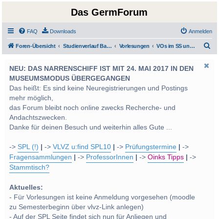
Das GermForum
FAQ
Downloads
Anmelden
S
Foren-Übersicht
Studienverlauf Bachelor-/Masterstudien sowie UF Deutsch
Vorlesungen
VOs im SS und WS 2012
u
NEU: DAS NARRENSCHIFF IST MIT 24. MAI 2017 IN DEN
c
MUSEUMSMODUS ÜBERGEGANGEN
h
Das heißt: Es sind keine Neuregistrierungen und Postings
e
mehr möglich,
das Forum bleibt noch online zwecks Recherche- und
Andachtszwecken.
Danke für deinen Besuch und weiterhin alles Gute ...
->
SPL (!)
|
->
VLVZ u:find SPL10
|
->
Prüfungstermine
|
->
Fragensammlungen
|
->
ProfessorInnen
|
->
Oinks Tipps
|
->
Stammtisch?
Aktuelles:
- Für Vorlesungen ist keine Anmeldung vorgesehen (moodle
zu Semesterbeginn über vlvz-Link anlegen)
- Auf der SPL Seite findet sich nun für Anliegen und