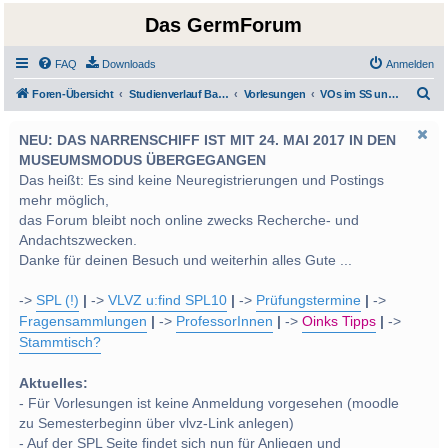
Das GermForum
FAQ
Downloads
Anmelden
S
Foren-Übersicht
Studienverlauf Bachelor-/Masterstudien sowie UF Deutsch
Vorlesungen
VOs im SS und WS 2012
u
NEU: DAS NARRENSCHIFF IST MIT 24. MAI 2017 IN DEN
c
MUSEUMSMODUS ÜBERGEGANGEN
h
Das heißt: Es sind keine Neuregistrierungen und Postings
e
mehr möglich,
das Forum bleibt noch online zwecks Recherche- und
Andachtszwecken.
Danke für deinen Besuch und weiterhin alles Gute ...
->
SPL (!)
|
->
VLVZ u:find SPL10
|
->
Prüfungstermine
|
->
Fragensammlungen
|
->
ProfessorInnen
|
->
Oinks Tipps
|
->
Stammtisch?
Aktuelles:
- Für Vorlesungen ist keine Anmeldung vorgesehen (moodle
zu Semesterbeginn über vlvz-Link anlegen)
- Auf der SPL Seite findet sich nun für Anliegen und