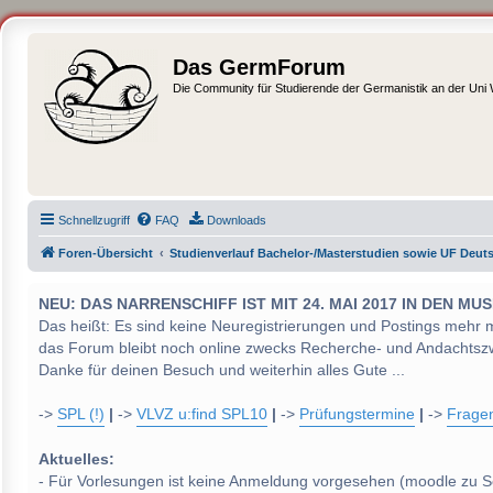
Das GermForum
Die Community für Studierende der Germanistik an der Uni
Schnellzugriff
FAQ
Downloads
Foren-Übersicht
Studienverlauf Bachelor-/Masterstudien sowie UF Deut
NEU: DAS NARRENSCHIFF IST MIT 24. MAI 2017 IN DEN
Das heißt: Es sind keine Neuregistrierungen und Postings mehr 
das Forum bleibt noch online zwecks Recherche- und Andachtsz
Danke für deinen Besuch und weiterhin alles Gute ...
->
SPL (!)
|
->
VLVZ u:find SPL10
|
->
Prüfungstermine
|
->
Frage
Aktuelles:
- Für Vorlesungen ist keine Anmeldung vorgesehen (moodle zu S