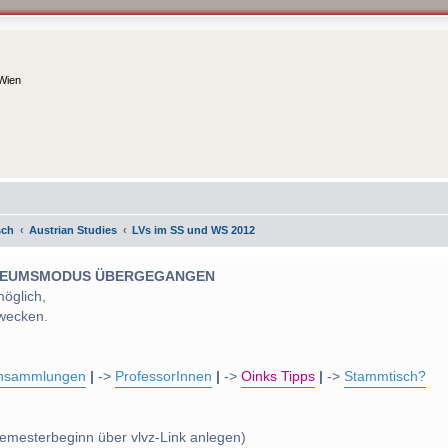
 Wien
sch
Austrian Studies
LVs im SS und WS 2012
 MUSEUMSMODUS ÜBERGEGANGEN
möglich,
wecken.
nsammlungen
|
->
ProfessorInnen
|
->
Oinks Tipps
|
->
Stammtisch?
emesterbeginn über vlvz-Link anlegen)