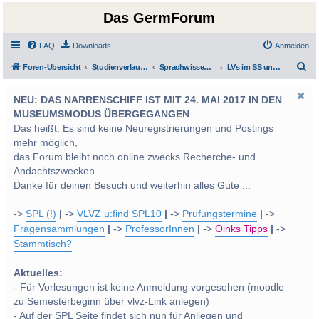
Das GermForum
FAQ
Downloads
Anmelden
S
Foren-Übersicht
Studienverlauf Bachelor-/Masterstudien sowie UF Deutsch
Sprachwissenschaft
LVs im SS und WS 2013
u
NEU: DAS NARRENSCHIFF IST MIT 24. MAI 2017 IN DEN
c
MUSEUMSMODUS ÜBERGEGANGEN
h
Das heißt: Es sind keine Neuregistrierungen und Postings
e
mehr möglich,
das Forum bleibt noch online zwecks Recherche- und
Andachtszwecken.
Danke für deinen Besuch und weiterhin alles Gute ...
->
SPL (!)
|
->
VLVZ u:find SPL10
|
->
Prüfungstermine
|
->
Fragensammlungen
|
->
ProfessorInnen
|
->
Oinks Tipps
|
->
Stammtisch?
Aktuelles:
- Für Vorlesungen ist keine Anmeldung vorgesehen (moodle
zu Semesterbeginn über vlvz-Link anlegen)
- Auf der SPL Seite findet sich nun für Anliegen und