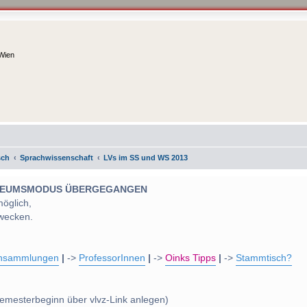
 Wien
sch
Sprachwissenschaft
LVs im SS und WS 2013
 MUSEUMSMODUS ÜBERGEGANGEN
möglich,
wecken.
nsammlungen
|
->
ProfessorInnen
|
->
Oinks Tipps
|
->
Stammtisch?
emesterbeginn über vlvz-Link anlegen)