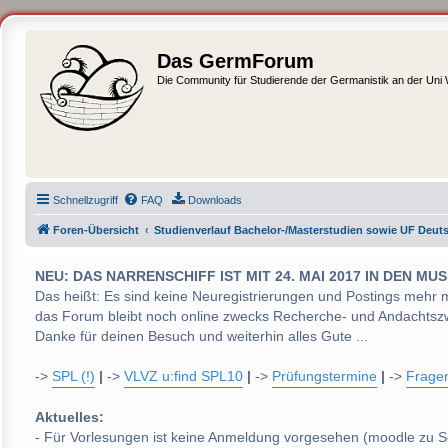
Das GermForum
Die Community für Studierende der Germanistik an der Uni
Schnellzugriff
FAQ
Downloads
Foren-Übersicht
Studienverlauf Bachelor-/Masterstudien sowie UF Deut
NEU: DAS NARRENSCHIFF IST MIT 24. MAI 2017 IN DEN
Das heißt: Es sind keine Neuregistrierungen und Postings mehr 
das Forum bleibt noch online zwecks Recherche- und Andachtsz
Danke für deinen Besuch und weiterhin alles Gute ...
->
SPL (!)
|
->
VLVZ u:find SPL10
|
->
Prüfungstermine
|
->
Frage
Aktuelles:
- Für Vorlesungen ist keine Anmeldung vorgesehen (moodle zu S