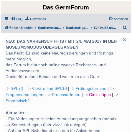
Das GermForum
FAQ
Downloads
Anmelden
S
Foren-Übersicht
Studienverlauf Bachelor-/Masterstudien sowie UF Deutsch
Studieneingangsphase und Grundlagen
LVs im SS und WS 2013
u
NEU: DAS NARRENSCHIFF IST MIT 24. MAI 2017 IN DEN
c
MUSEUMSMODUS ÜBERGEGANGEN
h
Das heißt: Es sind keine Neuregistrierungen und Postings
e
mehr möglich,
das Forum bleibt noch online zwecks Recherche- und
Andachtszwecken.
Danke für deinen Besuch und weiterhin alles Gute ...
->
SPL (!)
|
->
VLVZ u:find SPL10
|
->
Prüfungstermine
|
->
Fragensammlungen
|
->
ProfessorInnen
|
->
Oinks Tipps
|
->
Stammtisch?
Aktuelles:
- Für Vorlesungen ist keine Anmeldung vorgesehen (moodle
zu Semesterbeginn über vlvz-Link anlegen)
- Auf der SPL Seite findet sich nun für Anliegen und