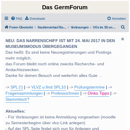
Das GermForum
FAQ
Downloads
Anmelden
S
Foren-Übersicht
Studienverlauf Bachelor-/Masterstudien sowie UF Deutsch
Vorlesungen
VOs im SS und WS 2013
u
NEU: DAS NARRENSCHIFF IST MIT 24. MAI 2017 IN DEN
c
MUSEUMSMODUS ÜBERGEGANGEN
h
Das heißt: Es sind keine Neuregistrierungen und Postings
e
mehr möglich,
das Forum bleibt noch online zwecks Recherche- und
Andachtszwecken.
Danke für deinen Besuch und weiterhin alles Gute ...
->
SPL (!)
|
->
VLVZ u:find SPL10
|
->
Prüfungstermine
|
->
Fragensammlungen
|
->
ProfessorInnen
|
->
Oinks Tipps
|
->
Stammtisch?
Aktuelles:
- Für Vorlesungen ist keine Anmeldung vorgesehen (moodle
zu Semesterbeginn über vlvz-Link anlegen)
- Auf der SPL Seite findet sich nun für Anliegen und