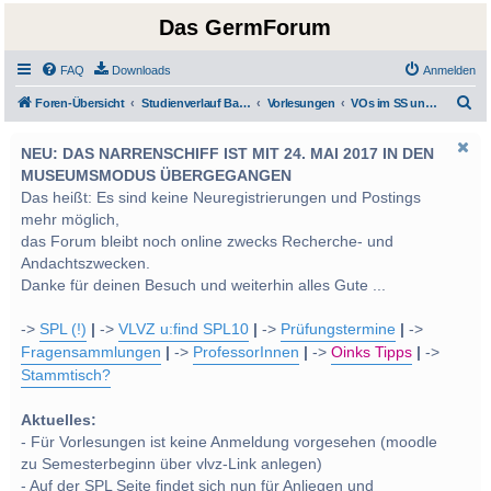
Das GermForum
FAQ
Downloads
Anmelden
S
Foren-Übersicht
Studienverlauf Bachelor-/Masterstudien sowie UF Deutsch
Vorlesungen
VOs im SS und WS 2013
u
NEU: DAS NARRENSCHIFF IST MIT 24. MAI 2017 IN DEN
c
MUSEUMSMODUS ÜBERGEGANGEN
h
Das heißt: Es sind keine Neuregistrierungen und Postings
e
mehr möglich,
das Forum bleibt noch online zwecks Recherche- und
Andachtszwecken.
Danke für deinen Besuch und weiterhin alles Gute ...
->
SPL (!)
|
->
VLVZ u:find SPL10
|
->
Prüfungstermine
|
->
Fragensammlungen
|
->
ProfessorInnen
|
->
Oinks Tipps
|
->
Stammtisch?
Aktuelles:
- Für Vorlesungen ist keine Anmeldung vorgesehen (moodle
zu Semesterbeginn über vlvz-Link anlegen)
- Auf der SPL Seite findet sich nun für Anliegen und