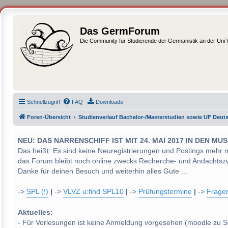
Das GermForum
Die Community für Studierende der Germanistik an der Uni
Schnellzugriff
FAQ
Downloads
Foren-Übersicht
Studienverlauf Bachelor-/Masterstudien sowie UF Deut
NEU: DAS NARRENSCHIFF IST MIT 24. MAI 2017 IN DEN
Das heißt: Es sind keine Neuregistrierungen und Postings mehr 
das Forum bleibt noch online zwecks Recherche- und Andachtsz
Danke für deinen Besuch und weiterhin alles Gute ...
->
SPL (!)
|
->
VLVZ u:find SPL10
|
->
Prüfungstermine
|
->
Frage
Aktuelles:
- Für Vorlesungen ist keine Anmeldung vorgesehen (moodle zu S