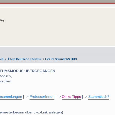
 Wien
sch
Ältere Deutsche Literatur
LVs im SS und WS 2013
 MUSEUMSMODUS ÜBERGEGANGEN
möglich,
wecken.
nsammlungen
|
->
ProfessorInnen
|
->
Oinks Tipps
|
->
Stammtisch?
emesterbeginn über vlvz-Link anlegen)