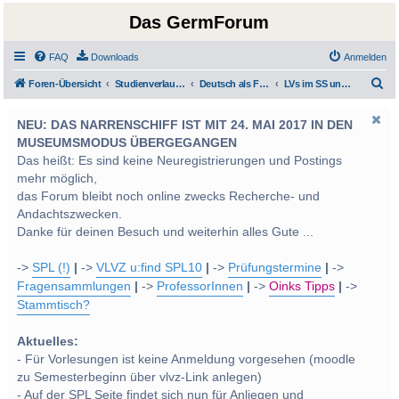
Das GermForum
FAQ
Downloads
Anmelden
S
Foren-Übersicht
Studienverlauf Bachelor-/Masterstudien sowie UF Deutsch
Deutsch als Fremd-/Zweitsprache
LVs im SS und WS 2013
u
NEU: DAS NARRENSCHIFF IST MIT 24. MAI 2017 IN DEN
c
MUSEUMSMODUS ÜBERGEGANGEN
h
Das heißt: Es sind keine Neuregistrierungen und Postings
e
mehr möglich,
das Forum bleibt noch online zwecks Recherche- und
Andachtszwecken.
Danke für deinen Besuch und weiterhin alles Gute ...
->
SPL (!)
|
->
VLVZ u:find SPL10
|
->
Prüfungstermine
|
->
Fragensammlungen
|
->
ProfessorInnen
|
->
Oinks Tipps
|
->
Stammtisch?
Aktuelles:
- Für Vorlesungen ist keine Anmeldung vorgesehen (moodle
zu Semesterbeginn über vlvz-Link anlegen)
- Auf der SPL Seite findet sich nun für Anliegen und