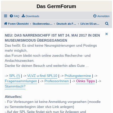
Das GermForum
FAQ
Downloads
Anmelden
S
Foren-Übersicht
Studienverlauf Bachelor-/Masterstudien sowie UF Deutsch
Deutsch als Fremd-/Zweitsprache
LVs im SS und WS 2013
u
NEU: DAS NARRENSCHIFF IST MIT 24. MAI 2017 IN DEN
c
MUSEUMSMODUS ÜBERGEGANGEN
h
Das heißt: Es sind keine Neuregistrierungen und Postings
e
mehr möglich,
das Forum bleibt noch online zwecks Recherche- und
Andachtszwecken.
Danke für deinen Besuch und weiterhin alles Gute ...
->
SPL (!)
|
->
VLVZ u:find SPL10
|
->
Prüfungstermine
|
->
Fragensammlungen
|
->
ProfessorInnen
|
->
Oinks Tipps
|
->
Stammtisch?
Aktuelles:
- Für Vorlesungen ist keine Anmeldung vorgesehen (moodle
zu Semesterbeginn über vlvz-Link anlegen)
- Auf der SPL Seite findet sich nun für Anliegen und