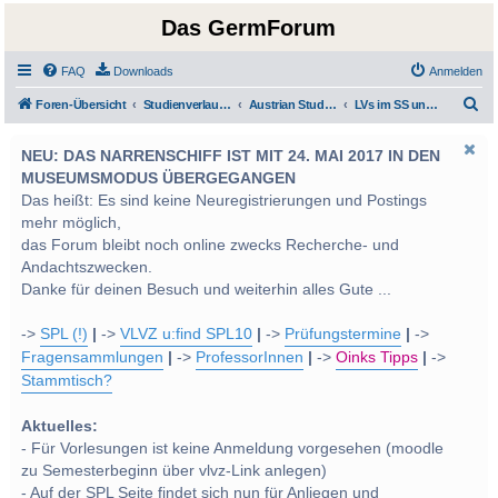
Das GermForum
FAQ
Downloads
Anmelden
S
Foren-Übersicht
Studienverlauf Bachelor-/Masterstudien sowie UF Deutsch
Austrian Studies
LVs im SS und WS 2013
u
NEU: DAS NARRENSCHIFF IST MIT 24. MAI 2017 IN DEN
c
MUSEUMSMODUS ÜBERGEGANGEN
h
Das heißt: Es sind keine Neuregistrierungen und Postings
e
mehr möglich,
das Forum bleibt noch online zwecks Recherche- und
Andachtszwecken.
Danke für deinen Besuch und weiterhin alles Gute ...
->
SPL (!)
|
->
VLVZ u:find SPL10
|
->
Prüfungstermine
|
->
Fragensammlungen
|
->
ProfessorInnen
|
->
Oinks Tipps
|
->
Stammtisch?
Aktuelles:
- Für Vorlesungen ist keine Anmeldung vorgesehen (moodle
zu Semesterbeginn über vlvz-Link anlegen)
- Auf der SPL Seite findet sich nun für Anliegen und