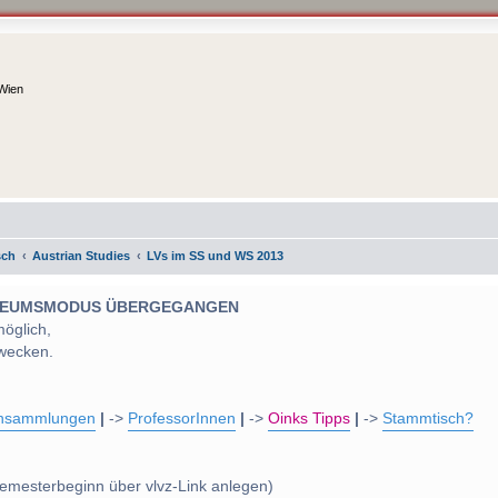
 Wien
sch
Austrian Studies
LVs im SS und WS 2013
 MUSEUMSMODUS ÜBERGEGANGEN
möglich,
wecken.
nsammlungen
|
->
ProfessorInnen
|
->
Oinks Tipps
|
->
Stammtisch?
emesterbeginn über vlvz-Link anlegen)