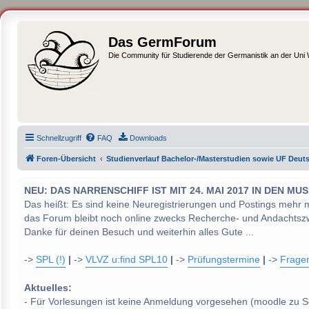
Das GermForum
Die Community für Studierende der Germanistik an der Uni
Schnellzugriff
FAQ
Downloads
Foren-Übersicht
Studienverlauf Bachelor-/Masterstudien sowie UF Deut
NEU: DAS NARRENSCHIFF IST MIT 24. MAI 2017 IN DEN
Das heißt: Es sind keine Neuregistrierungen und Postings mehr 
das Forum bleibt noch online zwecks Recherche- und Andachtsz
Danke für deinen Besuch und weiterhin alles Gute ...
->
SPL (!)
|
->
VLVZ u:find SPL10
|
->
Prüfungstermine
|
->
Frage
Aktuelles:
- Für Vorlesungen ist keine Anmeldung vorgesehen (moodle zu S