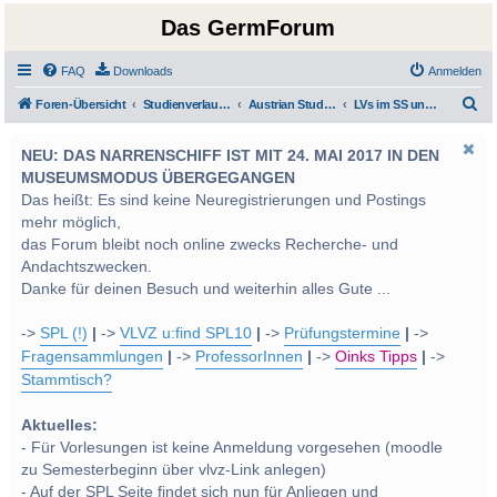
Das GermForum
FAQ
Downloads
Anmelden
S
Foren-Übersicht
Studienverlauf Bachelor-/Masterstudien sowie UF Deutsch
Austrian Studies
LVs im SS und WS 2013
u
NEU: DAS NARRENSCHIFF IST MIT 24. MAI 2017 IN DEN
c
MUSEUMSMODUS ÜBERGEGANGEN
h
Das heißt: Es sind keine Neuregistrierungen und Postings
e
mehr möglich,
das Forum bleibt noch online zwecks Recherche- und
Andachtszwecken.
Danke für deinen Besuch und weiterhin alles Gute ...
->
SPL (!)
|
->
VLVZ u:find SPL10
|
->
Prüfungstermine
|
->
Fragensammlungen
|
->
ProfessorInnen
|
->
Oinks Tipps
|
->
Stammtisch?
Aktuelles:
- Für Vorlesungen ist keine Anmeldung vorgesehen (moodle
zu Semesterbeginn über vlvz-Link anlegen)
- Auf der SPL Seite findet sich nun für Anliegen und